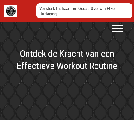
Ga
Versterk Lichaam en Geest, Overwin Elke
naar
Uitdaging!
de
inhoud
Ontdek de Kracht van een
Effectieve Workout Routine