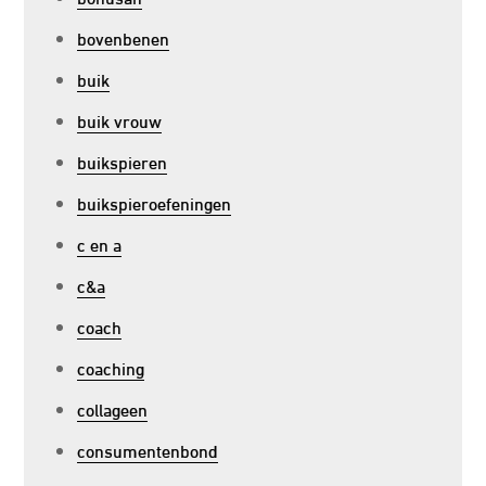
bovenbenen
buik
buik vrouw
buikspieren
buikspieroefeningen
c en a
c&a
coach
coaching
collageen
consumentenbond