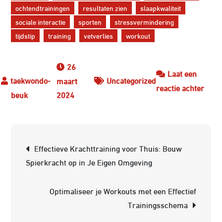
ochtendtrainingen
resultaten zien
slaapkwaliteit
sociale interactie
sporten
stressvermindering
tijdstip
training
vetverlies
workout
26
Laat een
Uncategorized
maart
op
reactie achter
2024
Ontd
de
Krac
Berichtnavigatie
van
Effectieve Krachttraining voor Thuis: Bouw
een
Spierkracht op in Je Eigen Omgeving
Effec
Work
Optimaliseer je Workouts met een Effectief
Rout
Trainingsschema