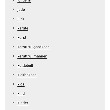
judo
jurk
karate
kerst
kersttrui goedkoop
kersttrui mannen
kettlebell
kickboksen
kids
kind
kinder