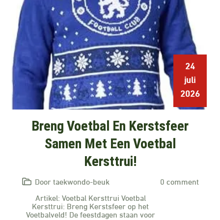
24
juli
2026
Breng Voetbal En Kerstsfeer
Samen Met Een Voetbal
Kersttrui!
Door taekwondo-beuk
0 comment
Artikel: Voetbal Kersttrui Voetbal
Kersttrui: Breng Kerstsfeer op het
Voetbalveld! De feestdagen staan voor