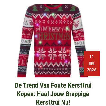
11
juli
2026
De Trend Van Foute Kersttrui
Kopen: Haal Jouw Grappige
Kersttrui Nu!