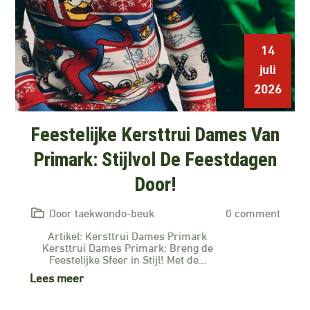
14
juli
2026
Feestelijke Kersttrui Dames Van
Primark: Stijlvol De Feestdagen
Door!
Door taekwondo-beuk
0 comment
Artikel: Kersttrui Dames Primark
Kersttrui Dames Primark: Breng de
Feestelijke Sfeer in Stijl! Met de…
Lees meer