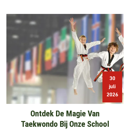
30
juli
2026
Ontdek De Magie Van
Taekwondo Bij Onze School