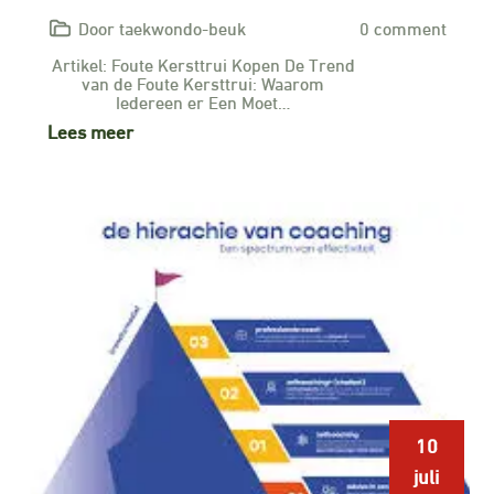
Door taekwondo-beuk
0 comment
Artikel: Foute Kersttrui Kopen De Trend
van de Foute Kersttrui: Waarom
Iedereen er Een Moet…
Lees meer
10
juli