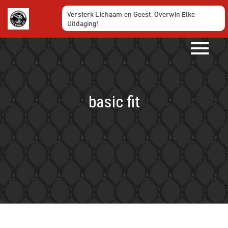
Ga
Versterk Lichaam en Geest, Overwin Elke
naar
Uitdaging!
de
inhoud
basic fit