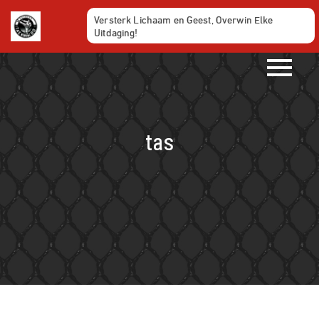
Ga
Versterk Lichaam en Geest, Overwin Elke
naar
Uitdaging!
de
inhoud
tas