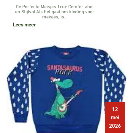
De Perfecte Meisjes Trui: Comfortabel
en Stijlvol Als het gaat om kleding voor
meisjes, is…
Lees meer
12
mei
2026