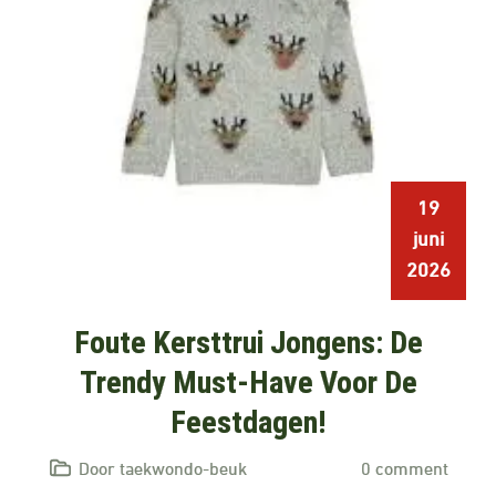
19
juni
2026
Foute Kersttrui Jongens: De
Trendy Must-Have Voor De
Feestdagen!
Door taekwondo-beuk
0 comment