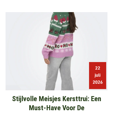
22
juli
2026
Stijlvolle Meisjes Kersttrui: Een
Must-Have Voor De