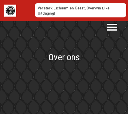
Ga
Versterk Lichaam en Geest, Overwin Elke
naar
Uitdaging!
de
inhoud
Over ons