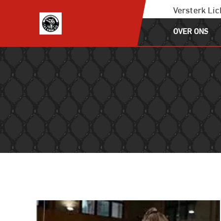
Ga
Versterk Li
naar
OVER ONS
de
inhoud