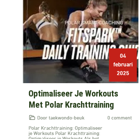
04
februari
2025
Optimaliseer Je Workouts
Met Polar Krachttraining
Door taekwondo-beuk
0 comment
Polar Krachttraining: Optimaliseer
je Workouts Polar Krachttraining:
Optimaliseer je Workouts Als het