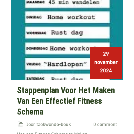
29
november
2024
Stappenplan Voor Het Maken
Van Een Effectief Fitness
Schema
Door taekwondo-beuk
0 comment
Hoe een Fitness Schema te Maken