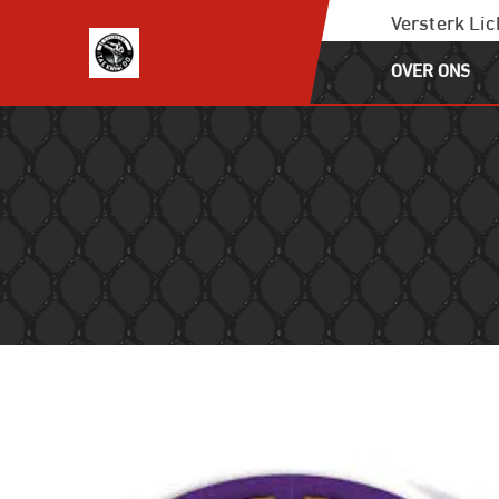
Ga
Versterk Li
naar
OVER ONS
de
inhoud