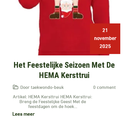
21
november
2025
Het Feestelijke Seizoen Met De
HEMA Kersttrui
Door taekwondo-beuk
0 comment
Artikel: HEMA Kersttrui HEMA Kersttrui:
Breng de Feestelijke Geest Met de
feestdagen om de hoek…
Lees meer