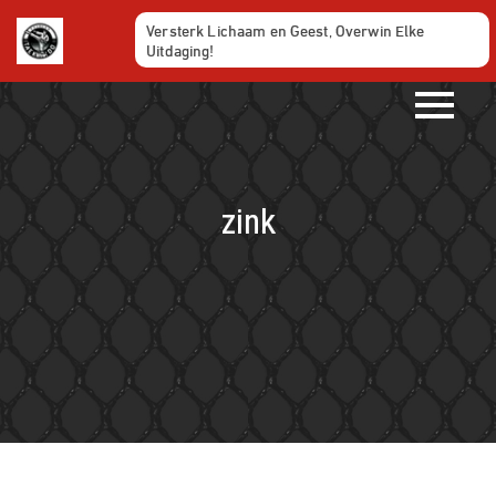
Ga
Versterk Lichaam en Geest, Overwin Elke
naar
Uitdaging!
de
inhoud
zink