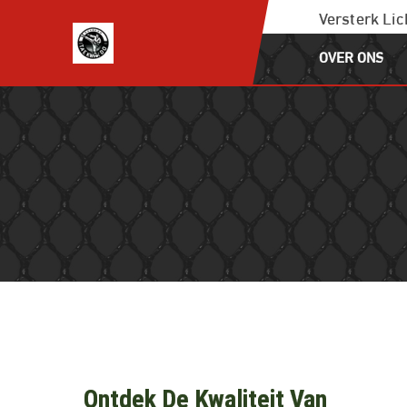
Ga
Versterk Li
naar
OVER ONS
de
inhoud
Ontdek De Kwaliteit Van