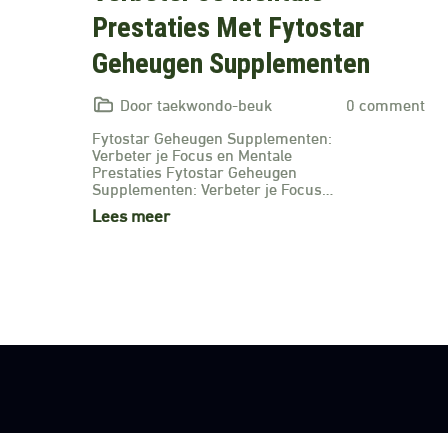
Prestaties Met Fytostar
Geheugen Supplementen
Door taekwondo-beuk
0 comment
Fytostar Geheugen Supplementen:
Verbeter je Focus en Mentale
Prestaties Fytostar Geheugen
Supplementen: Verbeter je Focus…
Lees meer