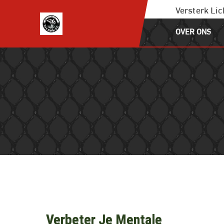
Ga
Versterk Li
naar
OVER ONS
de
inhoud
Verbeter Je Mentale