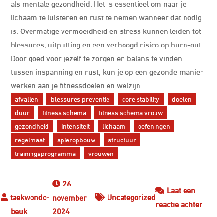
als mentale gezondheid. Het is essentieel om naar je
lichaam te luisteren en rust te nemen wanneer dat nodig
is. Overmatige vermoeidheid en stress kunnen leiden tot
blessures, uitputting en een verhoogd risico op burn-out.
Door goed voor jezelf te zorgen en balans te vinden
tussen inspanning en rust, kun je op een gezonde manier
werken aan je fitnessdoelen en welzijn.
afvallen
blessures preventie
core stability
doelen
duur
fitness schema
fitness schema vrouw
gezondheid
intensiteit
lichaam
oefeningen
regelmaat
spieropbouw
structuur
trainingsprogramma
vrouwen
26
Laat een
Uncategorized
november
op
reactie achter
2024
Effe