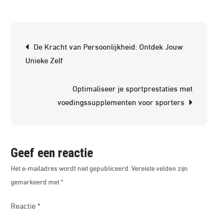
Fitn
Sch
Berichtnavigatie
voo
De Kracht van Persoonlijkheid: Ontdek Jouw
Vro
Unieke Zelf
Bere
Jou
Optimaliseer je sportprestaties met
Doe
voedingssupplementen voor sporters
Met
Dit
Pers
Tra
Geef een reactie
Het e-mailadres wordt niet gepubliceerd.
Vereiste velden zijn
gemarkeerd met
*
Reactie
*