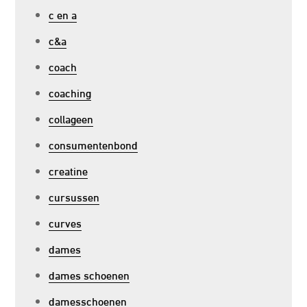
c en a
c&a
coach
coaching
collageen
consumentenbond
creatine
cursussen
curves
dames
dames schoenen
damesschoenen