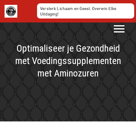
Ga
Versterk Lichaam en Geest, Overwin Elke
naar
Uitdaging!
de
inhoud
Optimaliseer je Gezondheid
met Voedingssupplementen
met Aminozuren