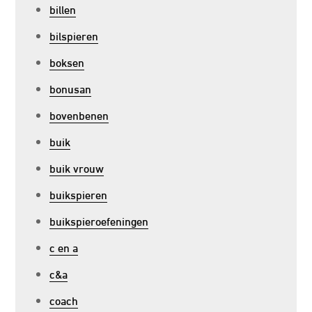
billen
bilspieren
boksen
bonusan
bovenbenen
buik
buik vrouw
buikspieren
buikspieroefeningen
c en a
c&a
coach