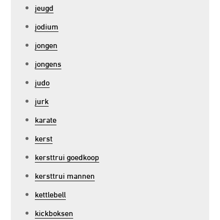
jeugd
jodium
jongen
jongens
judo
jurk
karate
kerst
kersttrui goedkoop
kersttrui mannen
kettlebell
kickboksen