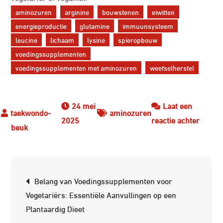
aminozuren
arginine
bouwstenen
eiwitten
energieproductie
glutamine
immuunsysteem
leucine
lichaam
lysine
spieropbouw
voedingssupplementen
voedingssupplementen met aminozuren
weefselherstel
24 mei
Laat een
aminozuren
op
2025
reactie achter
Optima
je
Gezon
Berichtnavigatie
met
Belang van Voedingssupplementen voor
Voedi
Vegetariërs: Essentiële Aanvullingen op een
met
Plantaardig Dieet
Amino