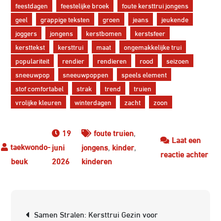
feestdagen
feestelijke broek
foute kersttrui jongens
geel
grappige teksten
groen
jeans
jeukende
joggers
jongens
kerstbomen
kerstsfeer
kersttekst
kersttrui
maat
ongemakkelijke trui
populariteit
rendier
rendieren
rood
seizoen
sneeuwpop
sneeuwpoppen
speels element
stof comfortabel
strak
trend
truien
vrolijke kleuren
winterdagen
zacht
zoon
19
foute truien
,
Laat een
juni
jongens
,
kinder
,
op
reactie achter
2026
kinderen
Fou
Ker
Jon
Berichtnavigatie
De
Samen Stralen: Kersttrui Gezin voor