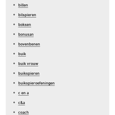
billen
bilspieren
boksen
bonusan
bovenbenen
buik
buik vrouw
buikspieren
buikspieroefeningen
c en a
c&a
coach