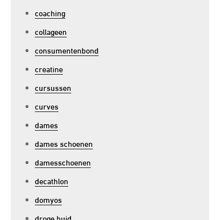
coaching
collageen
consumentenbond
creatine
cursussen
curves
dames
dames schoenen
damesschoenen
decathlon
domyos
droge huid