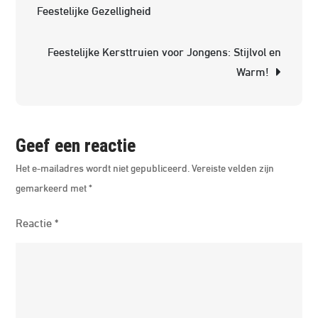
Tre
Feestelijke Gezelligheid
Mus
hav
Feestelijke Kersttruien voor Jongens: Stijlvol en
voo
Warm!
de
Fee
Geef een reactie
Het e-mailadres wordt niet gepubliceerd.
Vereiste velden zijn
gemarkeerd met
*
Reactie
*