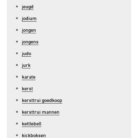
jeugd
jodium
jongen
jongens
judo
jurk
karate
kerst
kersttrui goedkoop
kersttrui mannen
kettlebell
kickboksen