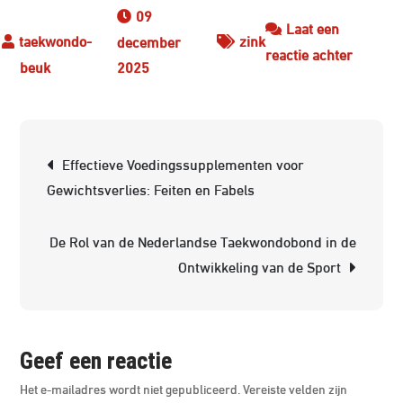
09
Laat een
zink
december
op
reactie achter
2025
Alles
wat
je
Berichtnavigatie
moet
Effectieve Voedingssupplementen voor
weten
Gewichtsverlies: Feiten en Fabels
over
zink
De Rol van de Nederlandse Taekwondobond in de
voeding
Ontwikkeling van de Sport
Geef een reactie
Het e-mailadres wordt niet gepubliceerd.
Vereiste velden zijn