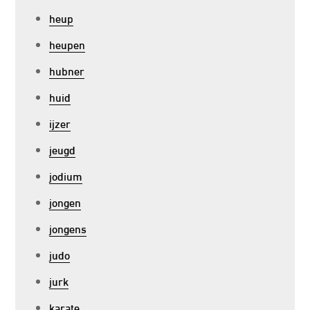
heup
heupen
hubner
huid
ijzer
jeugd
jodium
jongen
jongens
judo
jurk
karate