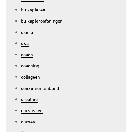
buikspieren
buikspieroefeningen
c en a
c&a
coach
coaching
collageen
consumentenbond
creatine
cursussen
curves