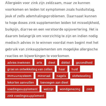
Allergieën voor zink zijn zeldzaam, maar ze kunnen
voorkomen en leiden tot symptomen zoals huiduitslag,
jeuk of zelfs ademhalingsproblemen. Daarnaast kunnen
te hoge doses zink supplementen leiden tot misselijkheid,
buikpijn, diarree en een verstoorde spijsvertering. Het is
daarom belangrijk om voorzichtig te zijn en indien nodig
medisch advies in te winnen voordat men begint met het
gebruik van zinksupplementen om mogelijke allergische
reacties en bijwerkingen te voorkomen.
advies inwinnen
arts
dieet
diëtist
gezondheid
groei en ontwikkeling van cellen
haar
huid
immuunsysteem
mineraal
nagels
stofwisseling
tekorten aanvullen
toevoegen aan dieet
voedingssupplement
welzijn
wondgenezing
zink
zink voedingssupplement