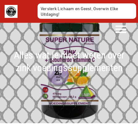
Ga
Versterk Lichaam en Geest, Overwin Elke
naar
Uitdaging!
de
inhoud
Alles wat je moet weten over
zink voedingssupplementen