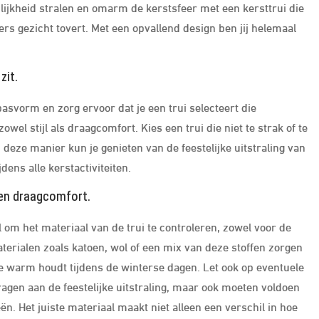
onlijkheid stralen en omarm de kerstsfeer met een kersttrui die
ers gezicht tovert. Met een opvallend design ben jij helemaal
zit.
pasvorm en zorg ervoor dat je een trui selecteert die
wel stijl als draagcomfort. Kies een trui die niet te strak of te
 deze manier kun je genieten van de feestelijke uitstraling van
jdens alle kerstactiviteiten.
t en draagcomfort.
l om het materiaal van de trui te controleren, zowel voor de
terialen zoals katoen, wol of een mix van deze stoffen zorgen
je warm houdt tijdens de winterse dagen. Let ook op eventuele
jdragen aan de feestelijke uitstraling, maar ook moeten voldoen
n. Het juiste materiaal maakt niet alleen een verschil in hoe