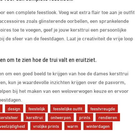
 een complete feestlook. Voeg wat extra flair toe aan je outfit
 accessoires zoals glinsterende oorbellen, een sprankelende
oires toe te voegen, geef je jouw kersttrui een persoonlijke
ij de sfeer van de feestdagen. Laat je creativiteit de vrije loop
n om te zien hoe de trui valt en eruitziet.
en om een goed beeld te krijgen van hoe de dames kersttrui
ezen, kun je waardevolle inzichten krijgen over de pasvorm,
je helpen bij het maken van een weloverwogen keuze en ervoor
feestdagen.
design
feestelijk
feestelijke outfit
feestvreugde
kerstsfeer
kersttrui
ontwerpen
prints
rendieren
veelzijdigheid
vrolijke prints
warm
winterdagen