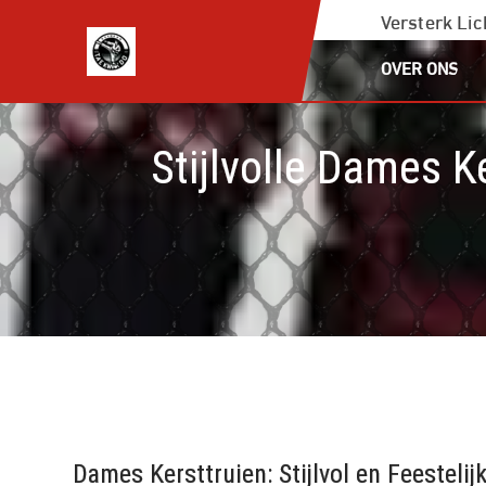
Ga
Versterk Li
naar
OVER ONS
de
inhoud
Stijlvolle Dames K
Dames Kersttruien: Stijlvol en Feestelij