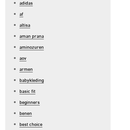
adidas
p
af
ijlvolle
altisa
ames
ersttruien:
aman prana
aak
aminozuren
e
aov
laar
oor
armen
e
babykleding
eestdagen!
basic fit
beginners
benen
best choice