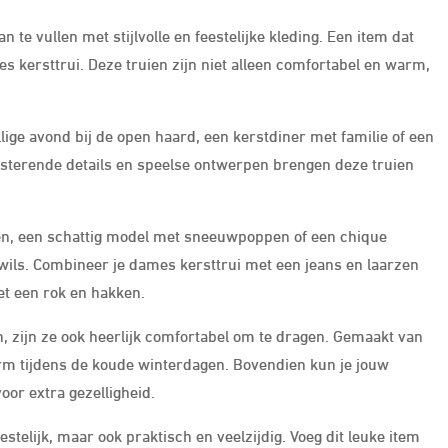
n te vullen met stijlvolle en feestelijke kleding. Een item dat
s kersttrui. Deze truien zijn niet alleen comfortabel en warm,
lige avond bij de open haard, een kerstdiner met familie of een
linsterende details en speelse ontwerpen brengen deze truien
eren, een schattig model met sneeuwpoppen of een chique
t wils. Combineer je dames kersttrui met een jeans en laarzen
met een rok en hakken.
en, zijn ze ook heerlijk comfortabel om te dragen. Gemaakt van
arm tijdens de koude winterdagen. Bovendien kun je jouw
oor extra gezelligheid.
stelijk, maar ook praktisch en veelzijdig. Voeg dit leuke item