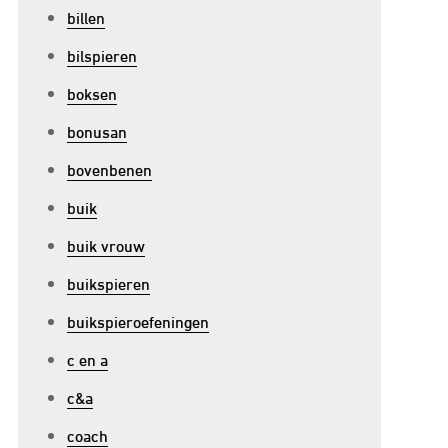
billen
bilspieren
boksen
bonusan
bovenbenen
buik
buik vrouw
buikspieren
buikspieroefeningen
c en a
c&a
coach