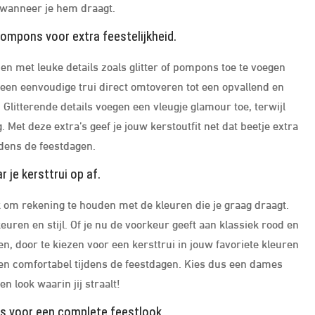
t wanneer je hem draagt.
pompons voor extra feestelijkheid.
n met leuke details zoals glitter of pompons toe te voegen
 een eenvoudige trui direct omtoveren tot een opvallend en
. Glitterende details voegen een vleugje glamour toe, terwijl
Met deze extra’s geef je jouw kerstoutfit net dat beetje extra
jdens de feestdagen.
 je kersttrui op af.
jk om rekening te houden met de kleuren die je graag draagt.
uren en stijl. Of je nu de voorkeur geeft aan klassiek rood en
ten, door te kiezen voor een kersttrui in jouw favoriete kleuren
rd en comfortabel tijdens de feestdagen. Kies dus een dames
n look waarin jij straalt!
es voor een complete feestlook.