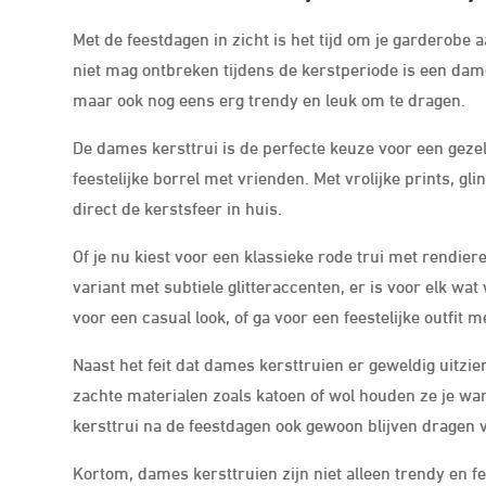
Met de feestdagen in zicht is het tijd om je garderobe aa
niet mag ontbreken tijdens de kerstperiode is een dame
maar ook nog eens erg trendy en leuk om te dragen.
De dames kersttrui is de perfecte keuze voor een gezel
feestelijke borrel met vrienden. Met vrolijke prints, g
direct de kerstsfeer in huis.
Of je nu kiest voor een klassieke rode trui met rendi
variant met subtiele glitteraccenten, er is voor elk wa
voor een casual look, of ga voor een feestelijke outfit 
Naast het feit dat dames kersttruien er geweldig uitzi
zachte materialen zoals katoen of wol houden ze je w
kersttrui na de feestdagen ook gewoon blijven dragen v
Kortom, dames kersttruien zijn niet alleen trendy en fee