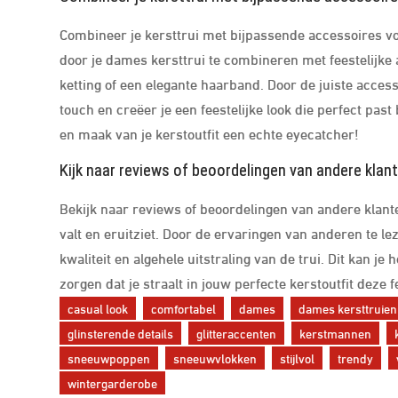
Combineer je kersttrui met bijpassende accessoires voor
door je dames kersttrui te combineren met feestelijke
ketting of een elegante haarband. Door de juiste access
touch en creëer je een feestelijke look die perfect past b
en maak van je kerstoutfit een echte eyecatcher!
Kijk naar reviews of beoordelingen van andere klante
Bekijk naar reviews of beoordelingen van andere klant
valt en eruitziet. Door de ervaringen van anderen te l
kwaliteit en algehele uitstraling van de trui. Dit kan 
zorgen dat je straalt in jouw perfecte kerstoutfit deze 
casual look
comfortabel
dames
dames kersttruien
glinsterende details
glitteraccenten
kerstmannen
sneeuwpoppen
sneeuwvlokken
stijlvol
trendy
wintergarderobe