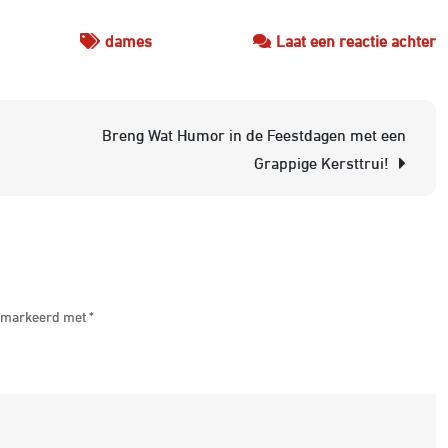
o
dames
Laat een reactie achter
St
D
K
Breng Wat Humor in de Feestdagen met een
M
Grappige Kersttrui!
J
K
v
d
F
 gemarkeerd met
*