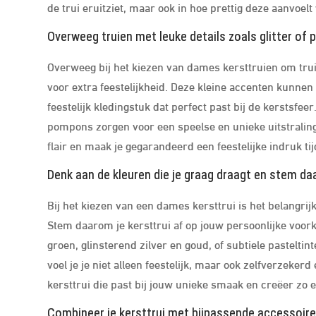
de trui eruitziet, maar ook in hoe prettig deze aanvoel
Overweeg truien met leuke details zoals glitter of 
Overweeg bij het kiezen van dames kersttruien om truie
voor extra feestelijkheid. Deze kleine accenten kunnen
feestelijk kledingstuk dat perfect past bij de kerstsfeer
pompons zorgen voor een speelse en unieke uitstraling. 
flair en maak je gegarandeerd een feestelijke indruk ti
Denk aan de kleuren die je graag draagt en stem daar
Bij het kiezen van een dames kersttrui is het belangri
Stem daarom je kersttrui af op jouw persoonlijke voorke
groen, glinsterend zilver en goud, of subtiele pasteltin
voel je je niet alleen feestelijk, maar ook zelfverzeke
kersttrui die past bij jouw unieke smaak en creëer zo ee
Combineer je kersttrui met bijpassende accessoir