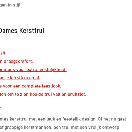
en in stijl!
 Dames Kersttrui
.
zit.
 en draagcomfort.
ompons voor extra feestelijkheid.
 je kersttrui op af.
s voor een complete feestlook.
n om te zien hoe de trui valt en eruitziet.
.
es kersttrui met een leuk en feestelijk design. Of het nu gaat
f grappige kerstmannen, een trui met een vrolijk ontwerp