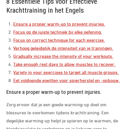
8 Essentiële Tips voor Effectieve
Krachttraining in het Engels
Ensure a proper warm-up to prevent injuries.
Focus op de juiste techniek bij elke oefening.
Focus on correct technique for each exercise.
Verhoog geleidelijk de intensiteit van je trainingen.
Gradually increase the intensity of your workouts.
Take enough rest days to allow muscles to recover.
Variety in your exercises to target all muscle groups.
Eet voldoende eiwitten voor spierherstel en -opbouw.
Ensure a proper warm-up to prevent injuries.
Zorg ervoor dat je een goede warming-up doet om
blessures te voorkomen tijdens krachttraining. Een
degelijke warming-up helpt je spieren op te warmen, de
bloedcirculatie te verbeteren en je lichaam voor te