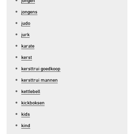
jongens
judo
jurk
karate
kerst
kersttrui goedkoop
kersttrui mannen
kettlebell
kickboksen
kids
kind