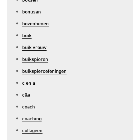
bonusan
bovenbenen
buik
buik vrouw
buikspieren
buikspieroefeningen
c en a
c&a
coach
coaching
collageen