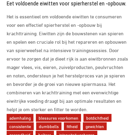
Eet voldoende eiwitten voor spierherstel en -opbouw.
Het is essentieel om voldoende eiwitten te consumeren
voor een effectief spierherstel en -opbouw bij
krachttraining. Eiwitten zijn de bouwstenen van spieren
en spelen een cruciale rol bij het repareren en opbouwen
van spierweefsel na intensieve trainingssessies. Door
ervoor te zorgen dat je dieet rijk is aan eiwitbronnen zoals
mager vlees, vis, eieren, zuivelproducten, peulvruchten
en noten, ondersteun je het herstelproces van je spieren
en bevorder je de groei van nieuwe spiermassa. Het
combineren van krachttraining met een evenwichtige
eiwitrijke voeding draagt bij aan optimale resultaten en
helpt je om sterker en fitter te worden.
ademhaling
blessures voorkomen
botdichtheid
consistentie
dumbbells
fitheid
gewichten
gezondheid
halters
intensiteit verhogen