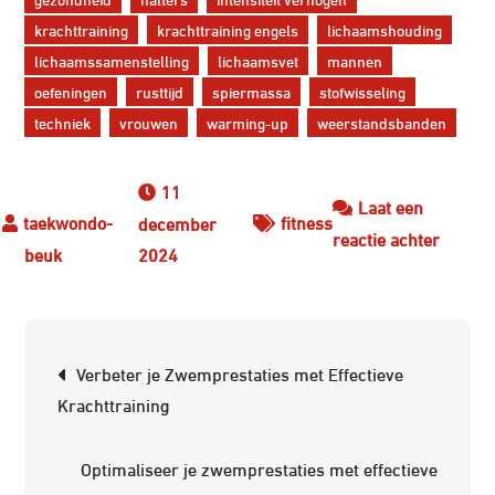
krachttraining
krachttraining engels
lichaamshouding
lichaamssamenstelling
lichaamsvet
mannen
oefeningen
rusttijd
spiermassa
stofwisseling
techniek
vrouwen
warming-up
weerstandsbanden
11
Laat een
fitness
december
op
reactie achter
2024
Krachtt
in
het
Berichtnavigatie
Engels:
Verbeter je Zwemprestaties met Effectieve
Bouw
Krachttraining
Spierm
en
Optimaliseer je zwemprestaties met effectieve
Verbet