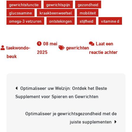
gewrichtsfunctie
gewrichtspijn
gezondheid
glucosamine
kraakbeenweefsel
mobiliteit
omega-3 vetzuren
ontstekingen
stijfheid
vitamine d
08 mei
Laat een
gewrichten
op
2025
reactie achter
Optima
Gewric
Gezond
Berichtnavigatie
met
Optimaliseer uw Welzijn: Ontdek het Beste
Het
Supplement voor Spieren en Gewrichten
Juiste
Supple
Optimaliseer je gewrichtsgezondheid met de
juiste supplementen