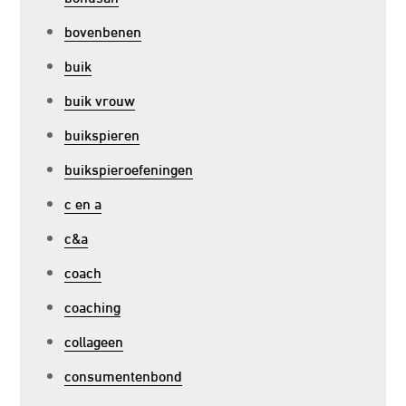
bovenbenen
buik
buik vrouw
buikspieren
buikspieroefeningen
c en a
c&a
coach
coaching
collageen
consumentenbond