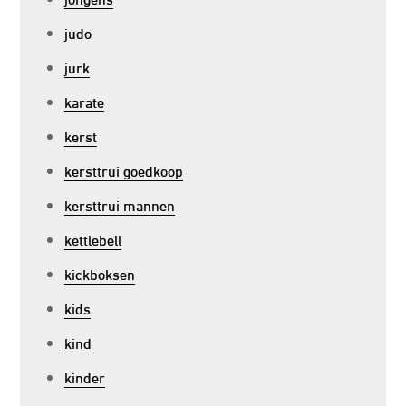
judo
jurk
karate
kerst
kersttrui goedkoop
kersttrui mannen
kettlebell
kickboksen
kids
kind
kinder