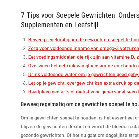
7 Tips voor Soepele Gewrichten: Onder
Supplementen en Leefstijl
Beweeg regelmatig om de gewrichten soepel te ho
Zorg voor voldoende inname van omega-3 vetzuren, 
Eet voedingsmiddelen die rijk zijn aan vitamine D, z
Overweeg het gebruik van glucosamine en chondro
Drink voldoende water om je gewrichten goed gehy
Let op je gewicht, overgewicht kan extra druk op d
Raadpleeg een arts of diëtist voor gepersonalisee
Beweeg regelmatig om de gewrichten soepel te ho
Om je gewrichten soepel te houden, is het essentieel
blijven de gewrichten flexibel en wordt de bloedcircul
gezonde gewrichten. Of het nu gaat om dagelijkse stret