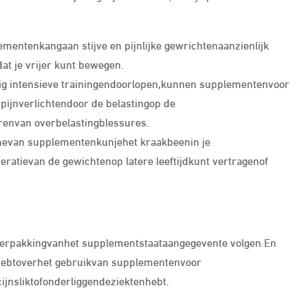
entenkangaan stijve en pijnlijke gewrichtenaanzienlijk
at je vrijer kunt bewegen.
tig intensieve trainingendoorlopen,kunnen supplementenvoor
pijnverlichtendoor de belastingop de
renvan overbelastingblessures.
evan supplementenkunjehet kraakbeenin je
tievan de gewichtenop latere leeftijdkunt vertragenof
 verpakkingvanhet supplementstaataangegevente volgen.En
n hebtoverhet gebruikvan supplementenvoor
ijnsliktofonderliggendeziektenhebt.