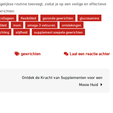
lijkse routine toevoegt, zodat je op een veilige en effectieve
wrichten.
collageen
flexibiliteit
gezonde gewrichten
glucosamine
iteit
msm
omega-3 vetzuren
ontstekingen
ichting
stijfheid
supplement soepele gewrichten
o
gewrichten
Laat een reactie achter
O
h
B
Ontdek de Kracht van Supplementen voor een
S
Mooie Huid
v
S
G
e