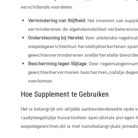
verschillende voordelen:
Vermindering van Stijfheid:
Het innemen van supplem
verminderenen de algehelemobiliteit verbeterenzod
Ondersteuning bij Herstel:
Voor atletendie regelma
soepelegewrichtenhun hersteltijdverkortenen spier
gewichtenverminderenen snellerherstelte bevorde
Bescherming tegen Slijtage:
Door regelmatigeinnam
gewichtenhervormenen beschermen,zodatje degenera
voorkomen.
Hoe Supplement te Gebruiken
Het is belangrijk om altijdde aanbevolendosedie opde
raadpleegaltijdje huisartsofeen specialistals jevrage
soepelegewichten,dit is met namebelangrijkals jemedic