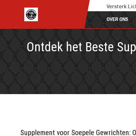
Ga
Versterk Li
naar
OVER ONS
de
inhoud
Ontdek het Beste Sup
Supplement voor Soepele Gewrichten: O