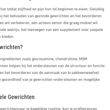
t totdat stijfheid en pijn hun tol beginnen te eisen. Gelukkig
bij het behouden van gezonde gewrichten en het bevorderen
aties wil verbeteren, een actieve senior die graag mobiel wil
ehele welzijn, het toevoegen van een supplement voor soepele
n bieden.
wrichten?
ingrediënten zoals glucosamine, chondroïtine, MSM
nnen helpen bij het ondersteunen van de structuur en functie
 en het bevorderen van de aanmaak van kraakbeenweefsel.
e gezondheid van je gewrichten ondersteunen en mogelijke
ele Gewrichten
wrichtennaar je dagelijkse routine, kun je profiterenvan