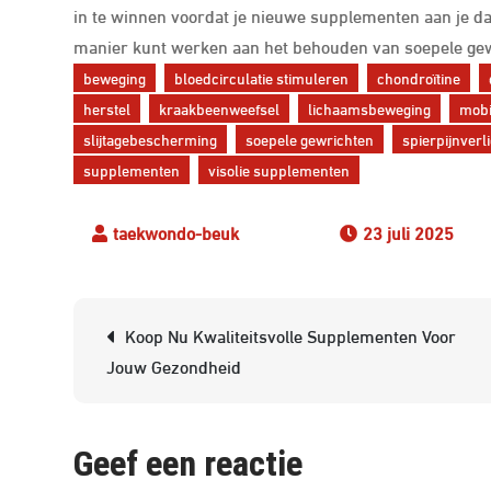
in te winnen voordat je nieuwe supplementen aan je dage
manier kunt werken aan het behouden van soepele ge
beweging
bloedcirculatie stimuleren
chondroïtine
herstel
kraakbeenweefsel
lichaamsbeweging
mobil
slijtagebescherming
soepele gewrichten
spierpijnverl
supplementen
visolie supplementen
23 juli 2025
Berichtnavigatie
Koop Nu Kwaliteitsvolle Supplementen Voor
Jouw Gezondheid
Geef een reactie