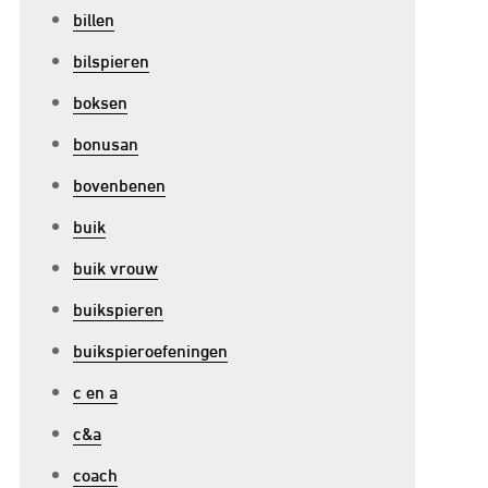
billen
bilspieren
boksen
bonusan
bovenbenen
buik
p
ntdek
buik vrouw
et
buikspieren
este
buikspieroefeningen
upplement
oor
c en a
oepele
c&a
ewrichten
n
coach