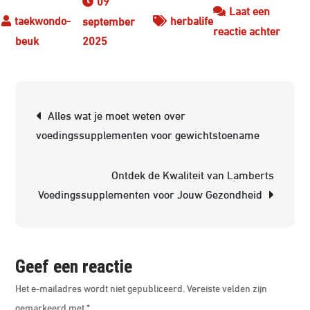
09
Laat een
herbalife
september
op
reactie achter
2025
Ontde
de
Krach
Berichtnavigatie
van
Alles wat je moet weten over
Herbal
voedingssupplementen voor gewichtstoename
Voedi
voor
Ontdek de Kwaliteit van Lamberts
Jouw
Voedingssupplementen voor Jouw Gezondheid
Gezon
Geef een reactie
Het e-mailadres wordt niet gepubliceerd.
Vereiste velden zijn
gemarkeerd met
*