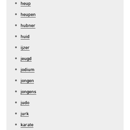
heup
heupen
hubner
huid
ijzer
jeugd
jodium
jongen
jongens
judo
jurk
karate