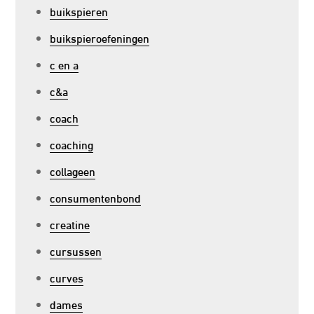
buikspieren
buikspieroefeningen
c en a
c&a
coach
coaching
collageen
consumentenbond
creatine
cursussen
curves
dames