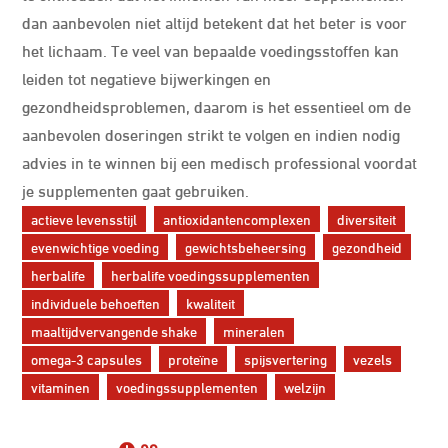
dan aanbevolen niet altijd betekent dat het beter is voor
het lichaam. Te veel van bepaalde voedingsstoffen kan
leiden tot negatieve bijwerkingen en
gezondheidsproblemen, daarom is het essentieel om de
aanbevolen doseringen strikt te volgen en indien nodig
advies in te winnen bij een medisch professional voordat
je supplementen gaat gebruiken.
actieve levensstijl
antioxidantencomplexen
diversiteit
evenwichtige voeding
gewichtsbeheersing
gezondheid
herbalife
herbalife voedingssupplementen
individuele behoeften
kwaliteit
maaltijdvervangende shake
mineralen
omega-3 capsules
proteïne
spijsvertering
vezels
vitaminen
voedingssupplementen
welzijn