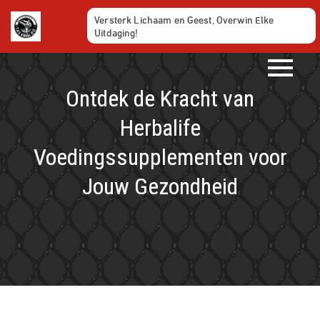
Ga
Versterk Lichaam en Geest, Overwin Elke
naar
Uitdaging!
de
inhoud
Ontdek de Kracht van
Herbalife
Voedingssupplementen voor
Jouw Gezondheid