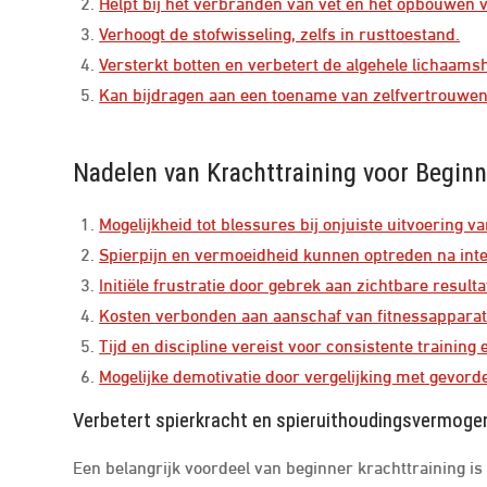
Helpt bij het verbranden van vet en het opbouwen 
Verhoogt de stofwisseling, zelfs in rusttoestand.
Versterkt botten en verbetert de algehele lichaams
Kan bijdragen aan een toename van zelfvertrouwen 
Nadelen van Krachttraining voor Beginn
Mogelijkheid tot blessures bij onjuiste uitvoering v
Spierpijn en vermoeidheid kunnen optreden na inte
Initiële frustratie door gebrek aan zichtbare result
Kosten verbonden aan aanschaf van fitnessapparat
Tijd en discipline vereist voor consistente training
Mogelijke demotivatie door vergelijking met gevord
Verbetert spierkracht en spieruithoudingsvermoge
Een belangrijk voordeel van beginner krachttraining i