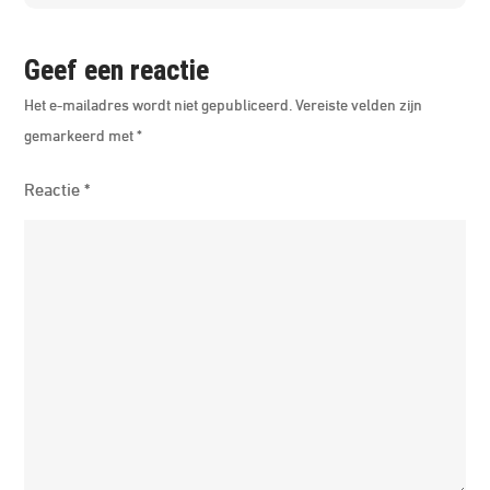
een
strakk
buik!
Geef een reactie
Het e-mailadres wordt niet gepubliceerd.
Vereiste velden zijn
gemarkeerd met
*
Reactie
*