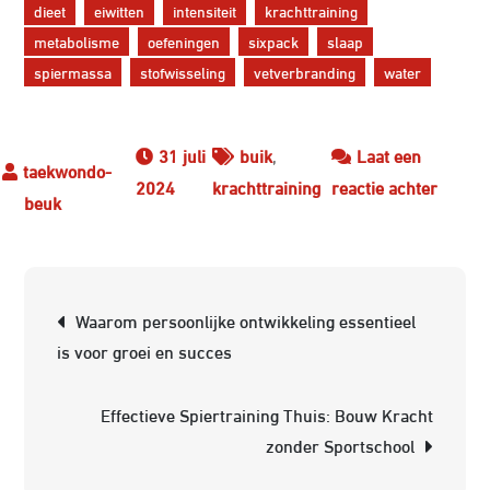
dieet
eiwitten
intensiteit
krachttraining
metabolisme
oefeningen
sixpack
slaap
spiermassa
stofwisseling
vetverbranding
water
31 juli
buik
,
Laat een
op
2024
krachttraining
reactie achter
Effecti
buikve
vermi
Berichtnavigatie
met
Waarom persoonlijke ontwikkeling essentieel
krachtt
is voor groei en succes
Ontdek
de
Effectieve Spiertraining Thuis: Bouw Kracht
sleutel
zonder Sportschool
tot