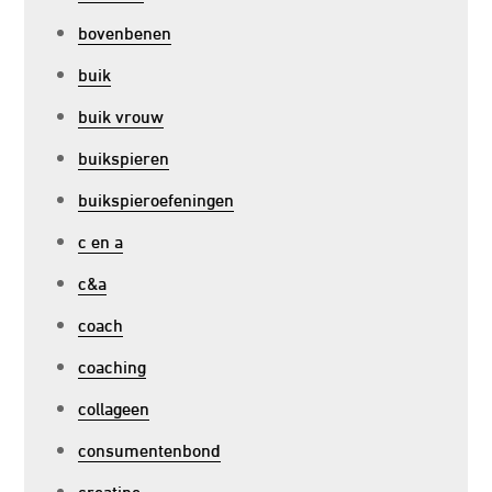
bovenbenen
buik
buik vrouw
buikspieren
buikspieroefeningen
c en a
c&a
coach
coaching
collageen
consumentenbond
creatine