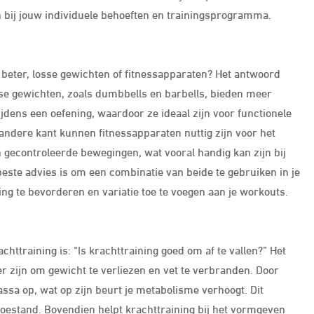
n bij jouw individuele behoeften en trainingsprogramma.
s beter, losse gewichten of fitnessapparaten? Het antwoord
sse gewichten, zoals dumbbells en barbells, bieden meer
ijdens een oefening, waardoor ze ideaal zijn voor functionele
 andere kant kunnen fitnessapparaten nuttig zijn voor het
 gecontroleerde bewegingen, wat vooral handig kan zijn bij
beste advies is om een combinatie van beide te gebruiken in je
ng te bevorderen en variatie toe te voegen aan je workouts.
httraining is: “Is krachttraining goed om af te vallen?” Het
er zijn om gewicht te verliezen en vet te verbranden. Door
ssa op, wat op zijn beurt je metabolisme verhoogt. Dit
ttoestand. Bovendien helpt krachttraining bij het vormgeven