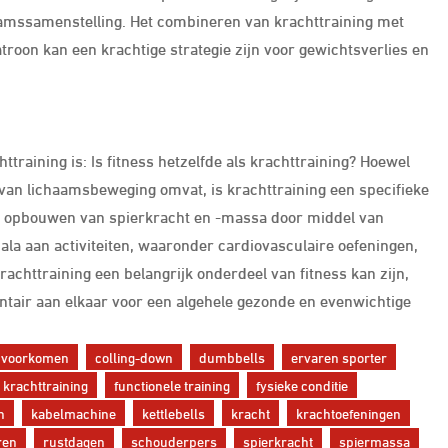
haamssamenstelling. Het combineren van krachttraining met
roon kan een krachtige strategie zijn voor gewichtsverlies en
training is: Is fitness hetzelfde als krachttraining? Hoewel
 van lichaamsbeweging omvat, is krachttraining een specifieke
het opbouwen van spierkracht en -massa door middel van
la aan activiteiten, waaronder cardiovasculaire oefeningen,
 krachttraining een belangrijk onderdeel van fitness kan zijn,
ntair aan elkaar voor een algehele gezonde en evenwichtige
 voorkomen
colling-down
dumbbells
ervaren sporter
 krachttraining
functionele training
fysieke conditie
n
kabelmachine
kettlebells
kracht
krachtoefeningen
ren
rustdagen
schouderpers
spierkracht
spiermassa