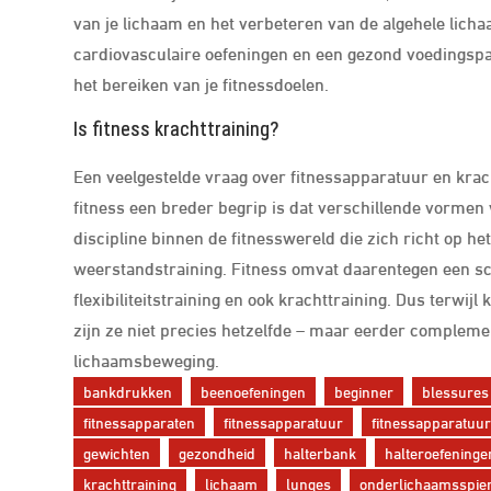
van je lichaam en het verbeteren van de algehele lic
cardiovasculaire oefeningen en een gezond voedingspat
het bereiken van je fitnessdoelen.
Is fitness krachttraining?
Een veelgestelde vraag over fitnessapparatuur en kracht
fitness een breder begrip is dat verschillende vormen
discipline binnen de fitnesswereld die zich richt op 
weerstandstraining. Fitness omvat daarentegen een sca
flexibiliteitstraining en ook krachttraining. Dus terwijl
zijn ze niet precies hetzelfde – maar eerder compleme
lichaamsbeweging.
bankdrukken
beenoefeningen
beginner
blessures
fitnessapparaten
fitnessapparatuur
fitnessapparatuur
gewichten
gezondheid
halterbank
halteroefeninge
krachttraining
lichaam
lunges
onderlichaamsspie