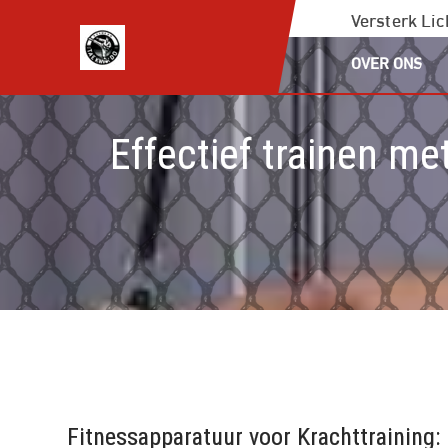
Ga
Versterk Li
naar
OVER ONS
de
inhoud
Effectief trainen me
Fitnessapparatuur voor Krachttraining: