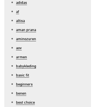
adidas
af
p
altisa
fectief
aman prana
rainen
et
aminozuren
e
aov
iste
armen
itnessapparatuur
oor
babykleding
rachttraining
basic fit
beginners
benen
best choice