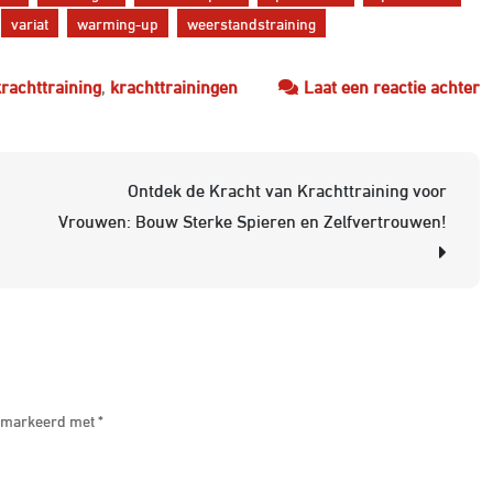
variat
warming-up
weerstandstraining
o
krachttraining
,
krachttrainingen
Laat een reactie achter
Ef
t
m
Ontdek de Kracht van Krachttraining voor
d
Vrouwen: Bouw Sterke Spieren en Zelfvertrouwen!
ju
f
v
k
 gemarkeerd met
*