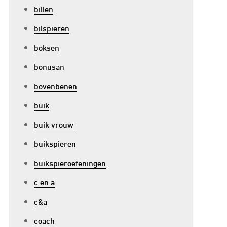
billen
bilspieren
boksen
bonusan
bovenbenen
buik
buik vrouw
buikspieren
buikspieroefeningen
c en a
c&a
coach