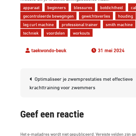
apparaat
beginners
blessures
botdichtheid
ca
gecontroleerde bewegingen
gewichtsverlies
houding
leg curl machine
professional trainer
smith machine
techniek
voordelen
workouts
31 mei 2024
Berichtnavigatie
Optimaliseer je zwemprestaties met effectieve
krachttraining voor zwemmers
Geef een reactie
Het e-mailadres wordt niet gepubliceerd.
Vereiste velden zijn