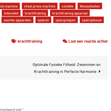
ble machine
chest press machine
conditie
fitnessdoelen
intensiteit
krachttraining
krachttraining apparaat
soorten apparaten
spieren
spiergroepen
spieropbouw
o
krachttraining
Laat een reactie achter
O
d
V
Optimale Fysieke Fitheid: Zwemmen en
v
Krachttraining in Perfecte Harmonie
e
K
A
v
J
 gemarkeerd met
*
F