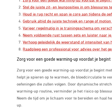
Stel de juiste zit- en leunposities in om blessures 
Houd je rug recht en span je core aan tijdens de oe
Gebruik altijd de juiste techniek en range of motion
Varieer regelmatig in je trainingsschema om versch
Neem voldoende rust tussen sets en luister naar j
Verhoog geleidelijk de weerstand of intensiteit van
Raadpleeg een professional voor advies over het geb
Zorg voor een goede warming-up voordat je begint 
Zorg voor een goede warming-up voordat je begint met
helpt je spieren op te warmen, de bloedcirculatie te v
oefeningen die zullen volgen. Door dynamische stretch
warming-up routine, verminder je het risico op blessure
Neem de tijd om je lichaam voor te bereiden en haal 
up.