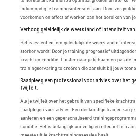
indien nodig je trainingsintensiteit aan. Door zorgvuld
voorkomen en effectief werken aan het bereiken van je
Verhoog geleidelijk de weerstand of intensiteit va
Het is essentieel om geleidelijk de weerstand of intens
sterker wordt. Door je training progressief uitdagender
kracht en conditie. Luister naar je lichaam en pas de 
trainingservaring te creëren die aansluit bij jouw to
Raadpleeg een professional voor advies over het ge
twijfelt.
Als je twijfelt over het gebruik van specifieke krachtt
raadplegen voor advies. Een deskundige trainer kan je h
aanleren en een gepersonaliseerd trainingsprogramma o
conditie. Het is belangrijk om veilig en effectief te tra
meeste uit je krachttrainingssessies haalt.