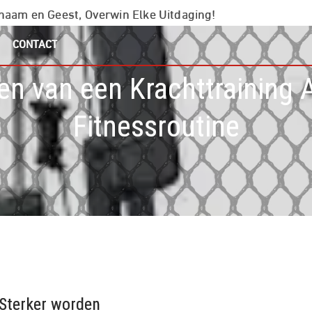
chaam en Geest, Overwin Elke Uitdaging!
CONTACT
en van een Krachttraining 
Fitnessroutine
 Sterker worden