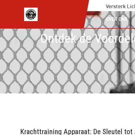
Ga
Versterk Li
naar
OVER ONS
de
inhoud
Ontdek de Voordel
Krachttraining Apparaat: De Sleutel tot