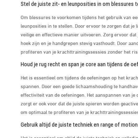
Stel de juiste zit- en leunposities in om blessures
Om blessures te voorkomen tijdens het gebruik van een 
leunposities in te stellen. Door ervoor te zorgen dat je 
veilige en effectieve manier uitvoeren. Zorg ervoor da
hoek zijn en je handgrepen stevig vasthoudt. Door aan
profiteren van je krachttrainingssessies zonder het ris
Houd je rug recht en span je core aan tijdens de o
Het is essentieel om tijdens de oefeningen op het krach
spannen. Door een goede lichaamshouding te handhaven,
effectiviteit van de oefeningen. Het aanspannen van je c
zorgt er ook voor dat de juiste spieren worden geactiv
om optimaal te profiteren van je krachttrainingssessie
Gebruik altijd de juiste techniek en range of motio
Het is essentieel om altijd de juiste techniek en volled