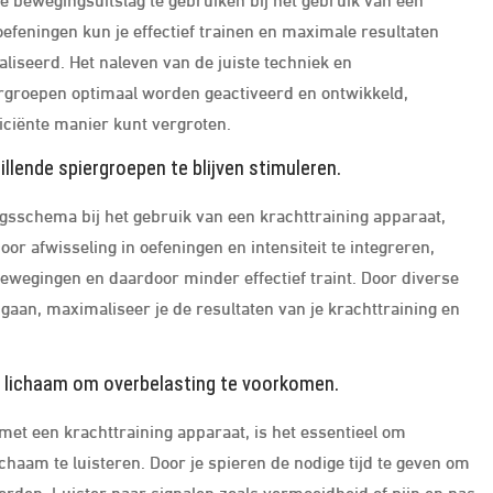
oefeningen kun je effectief trainen en maximale resultaten
aliseerd. Het naleven van de juiste techniek en
ergroepen optimaal worden geactiveerd en ontwikkeld,
iciënte manier kunt vergroten.
llende spiergroepen te blijven stimuleren.
ingsschema bij het gebruik van een krachttraining apparaat,
oor afwisseling in oefeningen en intensiteit te integreren,
ewegingen en daardoor minder effectief traint. Door diverse
gaan, maximaliseer je de resultaten van je krachttraining en
e lichaam om overbelasting te voorkomen.
met een krachttraining apparaat, is het essentieel om
chaam te luisteren. Door je spieren de nodige tijd te geven om
orden. Luister naar signalen zoals vermoeidheid of pijn en pas