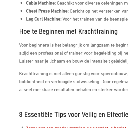
Cable Machine:
Geschikt voor diverse oefeningen m
Chest Press Machine:
Gericht op het versterken va
Leg Curl Machine:
Voor het trainen van de beenspie
Hoe te Beginnen met Krachttraining
Voor beginners is het belangrijk om langzaam te beginn
altijd een professional of trainer voor begeleiding bij 
Luister naar je lichaam en bouw de intensiteit geleide
Krachttraining is niet alleen gunstig voor spieropbouw
botdichtheid en verhoogde stofwisseling. Door regelma
al snel merkbare resultaten behalen en sterker worden
8 Essentiële Tips voor Veilig en Effect
Zorg voor een goede warming-up voordat je begint 