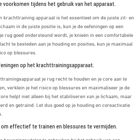
 te voorkomen tijdens het gebruik van het apparaat.
krachttraining apparaat is het essentieel om de juiste zit- en
lichaam in de juiste positie is, kun je de oefeningen op een
t je rug goed ondersteund wordt, je knieën in een comfortabele
dacht te besteden aan je houding en posities, kun je maximaal
ico op blessures.
efeningen op het krachttrainingsapparaat.
ttrainingsapparaat je rug recht te houden en je core aan te
 verklein je het risico op blessures en maximaliseer je de
ore helpt niet alleen bij het stabiliseren van je lichaam, maar
eerd en getraind. Let dus goed op je houding en coreactivatie
s.
n om effectief te trainen en blessures te vermijden.
ige bewegingsuitslag te gebruiken bij het gebruik van een