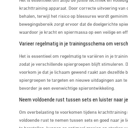
krachttraining apparaat. Door correcte uitvoering van 
behalen, terwijl het risico op blessures wordt geminim
bewegingsbereik zorgt ervoor dat de doelgerichte spi
waardoor je kracht en spiermassa op een veilige en eff
Varieer regelmatig in je trainingsschema om verschi
Het is essentieel om regelmatig te variëren in je train
zodat je verschillende spiergroepen blijft stimuleren. D
voorkom je dat je lichaam gewend raakt aan dezelfde b
spiergroepen te targeten en nieuwe uitdagingen aan te 
bevorder je een evenwichtige spierontwikkeling.
Neem voldoende rust tussen sets en luister naar j
Om overbelasting te voorkomen tijdens krachttraining 
voldoende rust te nemen tussen sets en goed naar je li
te herstellen, kunnen ze optimaal groeien en sterker w