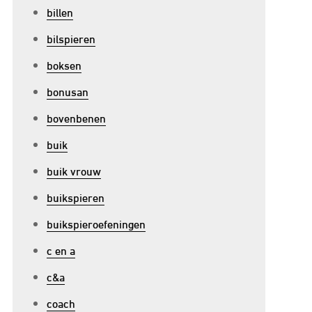
billen
bilspieren
boksen
bonusan
p
bovenbenen
ntdek
buik
e
buik vrouw
oordelen
an
buikspieren
en
buikspieroefeningen
rachttraining
c en a
pparaat
oor
c&a
ouw
coach
itnessroutine