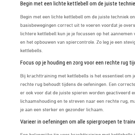
Begin met een lichte kettlebell om de juiste technie
Begin met een lichte kettlebell om de juiste techniek on
basisbewegingen correct uit te voeren voordat je over
lichtere kettlebell kun je je focussen op het aannemen
en het opbouwen van spiercontrole. Zo leg je een stevig
kettlebells.
Focus op je houding en zorg voor een rechte rug ti
Bij krachttraining met kettlebells is het essentieel om 
rechte rug behoudt tijdens de oefeningen. Een correct
er ook voor dat de juiste spieren worden geactiveerd en
lichaamshouding en te streven naar een rechte rug, ma
je aan een sterker en gezonder lichaam.
Varieer in oefeningen om alle spiergroepen te train
Een belangrijke tip voor krachttraining met kettlebells