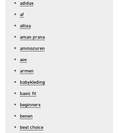
adidas
p
af
ffectieve
rachttraining
altisa
et
aman prana
ttlebell:
aminozuren
ntdek
e
aov
oordelen
armen
an
babykleding
eze
ynamische
basic fit
orkout!
beginners
benen
best choice