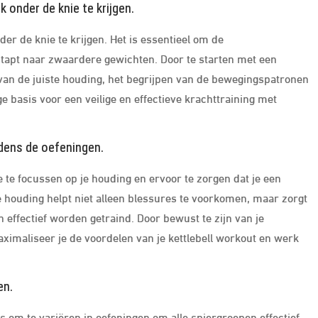
k onder de knie te krijgen.
der de knie te krijgen. Het is essentieel om de
stapt naar zwaardere gewichten. Door te starten met een
 van de juiste houding, het begrijpen van de bewegingspatronen
e basis voor een veilige en effectieve krachttraining met
jdens de oefeningen.
je te focussen op je houding en ervoor te zorgen dat je een
e houding helpt niet alleen blessures te voorkomen, maar zorgt
 effectief worden getraind. Door bewust te zijn van je
ximaliseer je de voordelen van je kettlebell workout en werk
en.
 is om te variëren in oefeningen om alle spiergroepen effectief