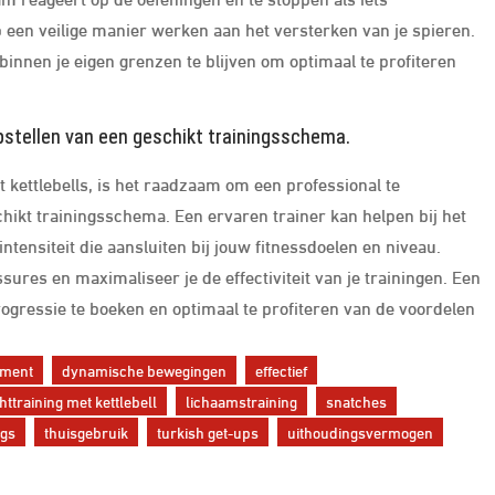
 een veilige manier werken aan het versterken van je spieren.
 binnen je eigen grenzen te blijven om optimaal te profiteren
pstellen van een geschikt trainingsschema.
t kettlebells, is het raadzaam om een professional te
hikt trainingsschema. Een ervaren trainer kan helpen bij het
ntensiteit die aansluiten bij jouw fitnessdoelen en niveau.
ures en maximaliseer je de effectiviteit van je trainingen. Een
gressie te boeken en optimaal te profiteren van de voordelen
ument
dynamische bewegingen
effectief
httraining met kettlebell
lichaamstraining
snatches
ngs
thuisgebruik
turkish get-ups
uithoudingsvermogen