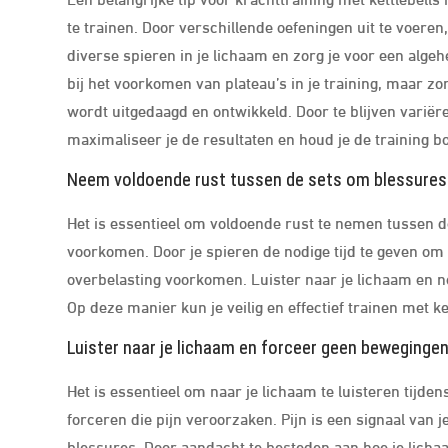
te trainen. Door verschillende oefeningen uit te voeren
diverse spieren in je lichaam en zorg je voor een algeh
bij het voorkomen van plateau’s in je training, maar z
wordt uitgedaagd en ontwikkeld. Door te blijven variëre
maximaliseer je de resultaten en houd je de training bo
Neem voldoende rust tussen de sets om blessures
Het is essentieel om voldoende rust te nemen tussen de
voorkomen. Door je spieren de nodige tijd te geven om
overbelasting voorkomen. Luister naar je lichaam en ne
Op deze manier kun je veilig en effectief trainen met k
Luister naar je lichaam en forceer geen bewegingen
Het is essentieel om naar je lichaam te luisteren tijde
forceren die pijn veroorzaken. Pijn is een signaal van j
blessures. Door aandacht te besteden aan hoe je lichaa