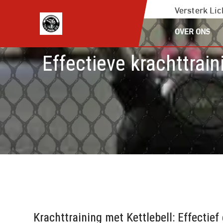
Ga
Versterk Li
naar
OVER ONS
de
inhoud
Effectieve krachttrai
Krachttraining met Kettlebell: Effectief 