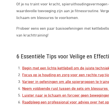
Of je nu traint voor kracht, spieruithoudingsvermogen o
waardevolle toevoeging zijn aan je fitnessroutine. Vergee
lichaam om blessures te voorkomen.
Probeer eens een paar basisoefeningen met kettlebell
van krachttraining!
6 Essentiële Tips voor Veilige en Effect
Begin met een lichte kettlebell om de juiste technie
Focus op je houding en zorg voor een rechte rug ti
Varieer in oefeningen om alle spiergroepen te train
Neem voldoende rust tussen de sets om blessures
Luister naar je lichaam en forceer geen bewegingen
Raadpleeg een professional voor advies over het op