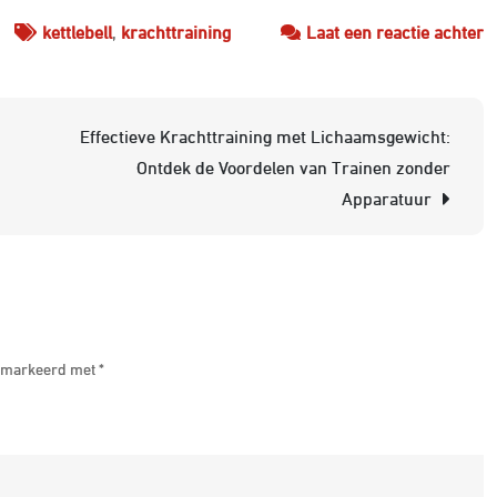
o
kettlebell
,
krachttraining
Laat een reactie achter
E
k
m
Effectieve Krachttraining met Lichaamsgewicht:
ke
Ontdek de Voordelen van Trainen zonder
O
Apparatuur
d
v
v
d
d
 gemarkeerd met
*
w