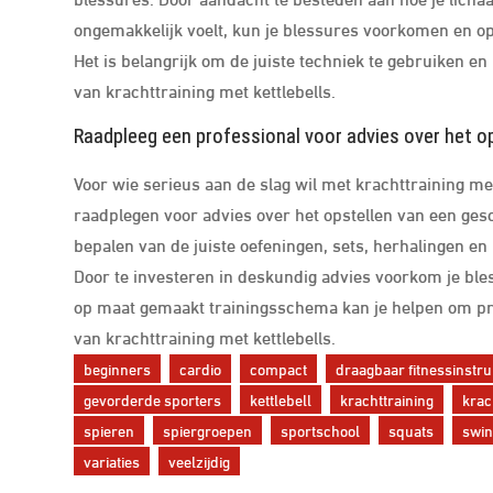
ongemakkelijk voelt, kun je blessures voorkomen en op
Het is belangrijk om de juiste techniek te gebruiken en
van krachttraining met kettlebells.
Raadpleeg een professional voor advies over het o
Voor wie serieus aan de slag wil met krachttraining me
raadplegen voor advies over het opstellen van een gesc
bepalen van de juiste oefeningen, sets, herhalingen en i
Door te investeren in deskundig advies voorkom je bless
op maat gemaakt trainingsschema kan je helpen om pro
van krachttraining met kettlebells.
beginners
cardio
compact
draagbaar fitnessinstr
gevorderde sporters
kettlebell
krachttraining
krac
spieren
spiergroepen
sportschool
squats
swi
variaties
veelzijdig