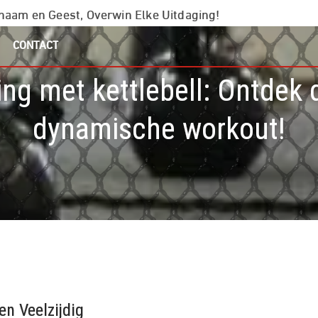
chaam en Geest, Overwin Elke Uitdaging!
CONTACT
ning met kettlebell: Ontdek
dynamische workout!
en Veelzijdig