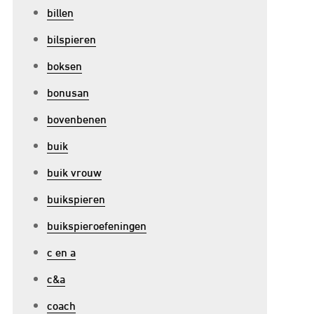
billen
bilspieren
boksen
bonusan
bovenbenen
buik
buik vrouw
buikspieren
buikspieroefeningen
c en a
c&a
coach