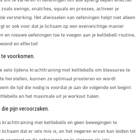
, zoals swings, snatches, squats en presses, activeer je
ele versterking. Het afwisselen van oefeningen helpt niet alleen
orgt er ook voor dat je lichaam op een evenwichtige manier
n en nieuwe oefeningen toe te voegen aan je kettlebell-routine,
eiend en effectief.
 te voorkomen.
 sets tijdens krachttraining met kettlebells om blessures te
 te herstellen, kunnen ze optimaal presteren en wordt
em de tijd die nodig is voordat je aan de volgende set begint.
ettlebells en het maximale uit je workout halen.
 die pijn veroorzaken.
ns krachttraining met kettlebells en geen bewegingen te
e lichaam dat er iets mis is, en het negeren ervan kan leiden tot
m reageert op de oefeningen en te stoppen als iets