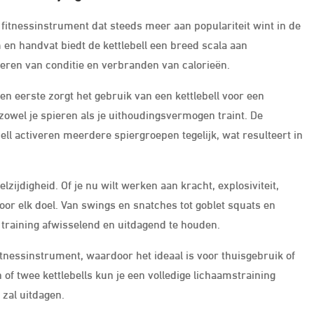
ir fitnessinstrument dat steeds meer aan populariteit wint in de
en handvat biedt de kettlebell een breed scala aan
eren van conditie en verbranden van calorieën.
Ten eerste zorgt het gebruik van een kettlebell voor een
zowel je spieren als je uithoudingsvermogen traint. De
ll activeren meerdere spiergroepen tegelijk, wat resulteert in
lzijdigheid. Of je nu wilt werken aan kracht, explosiviteit,
en voor elk doel. Van swings en snatches tot goblet squats en
je training afwisselend en uitdagend te houden.
tnessinstrument, waardoor het ideaal is voor thuisgebruik of
f twee kettlebells kun je een volledige lichaamstraining
 zal uitdagen.