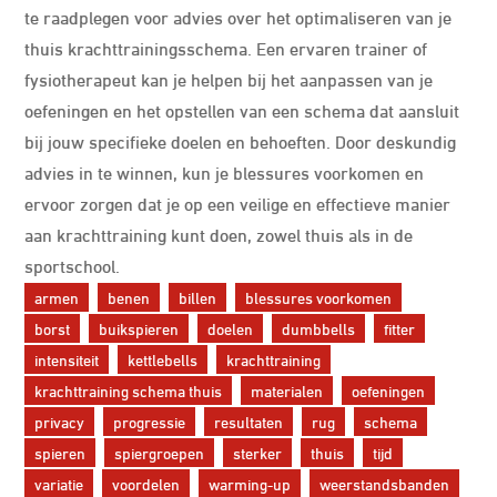
te raadplegen voor advies over het optimaliseren van je
thuis krachttrainingsschema. Een ervaren trainer of
fysiotherapeut kan je helpen bij het aanpassen van je
oefeningen en het opstellen van een schema dat aansluit
bij jouw specifieke doelen en behoeften. Door deskundig
advies in te winnen, kun je blessures voorkomen en
ervoor zorgen dat je op een veilige en effectieve manier
aan krachttraining kunt doen, zowel thuis als in de
sportschool.
armen
benen
billen
blessures voorkomen
borst
buikspieren
doelen
dumbbells
fitter
intensiteit
kettlebells
krachttraining
krachttraining schema thuis
materialen
oefeningen
privacy
progressie
resultaten
rug
schema
spieren
spiergroepen
sterker
thuis
tijd
variatie
voordelen
warming-up
weerstandsbanden