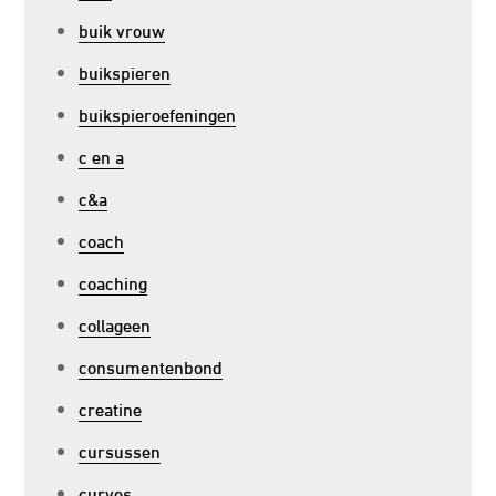
buik vrouw
buikspieren
buikspieroefeningen
c en a
c&a
coach
coaching
collageen
consumentenbond
creatine
cursussen
curves