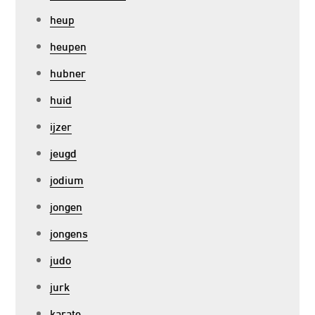
heup
heupen
hubner
huid
ijzer
jeugd
jodium
jongen
jongens
judo
jurk
karate