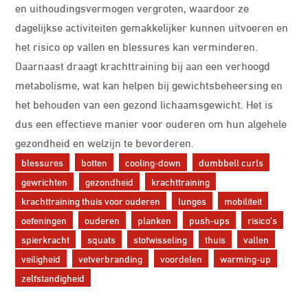
en uithoudingsvermogen vergroten, waardoor ze
dagelijkse activiteiten gemakkelijker kunnen uitvoeren en
het risico op vallen en blessures kan verminderen.
Daarnaast draagt krachttraining bij aan een verhoogd
metabolisme, wat kan helpen bij gewichtsbeheersing en
het behouden van een gezond lichaamsgewicht. Het is
dus een effectieve manier voor ouderen om hun algehele
gezondheid en welzijn te bevorderen.
blessures
botten
cooling-down
dumbbell curls
gewrichten
gezondheid
krachttraining
krachttraining thuis voor ouderen
lunges
mobiliteit
oefeningen
ouderen
planken
push-ups
risico's
spierkracht
squats
stofwisseling
thuis
vallen
veiligheid
vetverbranding
voordelen
warming-up
zelfstandigheid