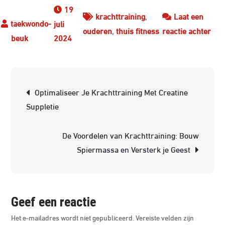
19
krachttraining
,
Laat een
juli
op
ouderen
,
thuis fitness
reactie achter
2024
Effe
Kra
Thu
Berichtnavigatie
voo
Optimaliseer Je Krachttraining Met Creatine
Oud
Suppletie
Blijf
Fit
De Voordelen van Krachttraining: Bouw
en
Spiermassa en Versterk je Geest
Acti
Geef een reactie
Het e-mailadres wordt niet gepubliceerd.
Vereiste velden zijn