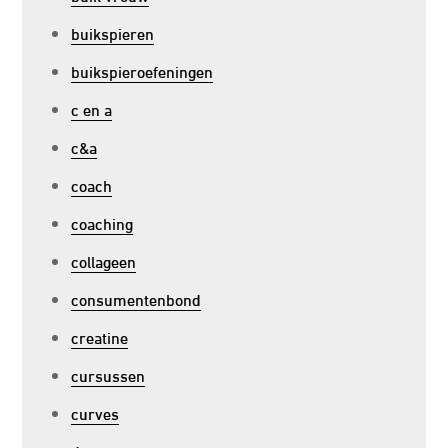
buikspieren
buikspieroefeningen
c en a
c&a
coach
coaching
collageen
consumentenbond
creatine
cursussen
curves