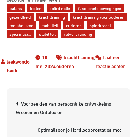
balans
botten
coördinatie
functionele bewegingen
gezondheid
krachttraining
krachttraining voor ouderen
metabolisme
mobiliteit
ouderen
spierkracht
spiermassa
stabiliteit
vetverbranding
10
krachttraining
,
Laat een
op
mei 2024
ouderen
reactie achter
Optim
Je
Gezon
Berichtnavigatie
Krach
Voorbeelden van persoonlijke ontwikkeling:
Voor
Groeien en Ontplooien
Oude
Optimaliseer je Hardloopprestaties met