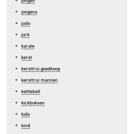
jongens
judo
jurk
karate
kerst
kersttrui goedkoop
kersttrui mannen
kettlebell
kickboksen
kids
kind