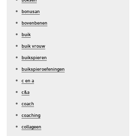
bonusan
bovenbenen
buik
buik vrouw
buikspieren
buikspieroefeningen
c en a
c&a
coach
coaching
collageen