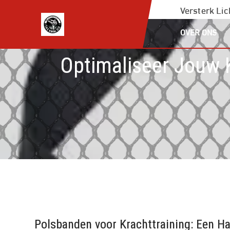
Ga
Versterk Li
naar
OVER ONS
de
inhoud
Optimaliseer Jouw 
Polsbanden voor Krachttraining: Een H