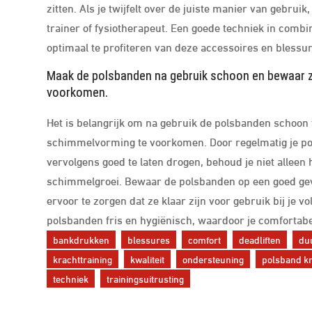
zitten. Als je twijfelt over de juiste manier van gebrui
trainer of fysiotherapeut. Een goede techniek in comb
optimaal te profiteren van deze accessoires en blessu
Maak de polsbanden na gebruik schoon en bewaar 
voorkomen.
Het is belangrijk om na gebruik de polsbanden schoon
schimmelvorming te voorkomen. Door regelmatig je po
vervolgens goed te laten drogen, behoud je niet alleen
schimmelgroei. Bewaar de polsbanden op een goed geven
ervoor te zorgen dat ze klaar zijn voor gebruik bij je 
polsbanden fris en hygiënisch, waardoor je comfortabel 
bankdrukken
blessures
comfort
deadliften
du
krachttraining
kwaliteit
ondersteuning
polsband kr
techniek
trainingsuitrusting