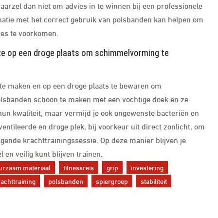
k, aarzel dan niet om advies in te winnen bij een professionele
inatie met het correct gebruik van polsbanden kan helpen om
res te voorkomen.
ze op een droge plaats om schimmelvorming te
 te maken en op een droge plaats te bewaren om
lsbanden schoon te maken met een vochtige doek en ze
 hun kwaliteit, maar vermijd je ook ongewenste bacteriën en
tileerde en droge plek, bij voorkeur uit direct zonlicht, om
volgende krachttrainingssessie. Op deze manier blijven je
en veilig kunt blijven trainen.
urzaam materiaal
fitnessreis
grip
investering
achttraining
polsbanden
spiergroep
stabiliteit