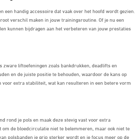
n een handig accessoire dat vaak over het hoofd wordt gezien.
ot verschil maken in jouw trainingsroutine. Of je nu een
den kunnen bijdragen aan het verbeteren van jouw prestaties
 zware liftoefeningen zoals bankdrukken, deadlifts en
den en de juiste positie te behouden, waardoor de kans op
oor extra stabiliteit, wat kan resulteren in een betere vorm
nd rond je pols en maak deze stevig vast voor extra
it om de bloedcirculatie niet te belemmeren, maar ook niet te
p van polsbanden je grip sterker wordt en je focus meer op de