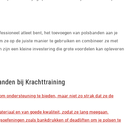
fessioneel atleet bent, het toevoegen van polsbanden aan je
 om ze op de juiste manier te gebruiken en combineer ze met
 zijn een kleine investering die grote voordelen kan opleveren
anden bij Krachttraining
om ondersteuning te bieden, maar niet zo strak dat ze de
eriaal en van goede kwaliteit, zodat ze lang meegaan.
soefeningen zoals bankdrukken of deadliften om je polsen te