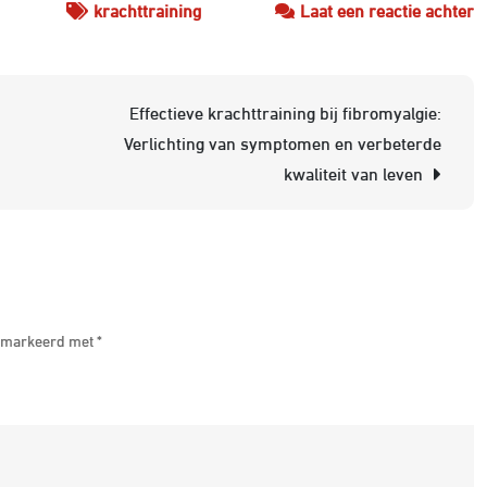
o
krachttraining
Laat een reactie achter
O
J
K
Effectieve krachttraining bij fibromyalgie:
m
Verlichting van symptomen en verbeterde
P
kwaliteit van leven
E
O
A
 gemarkeerd met
*