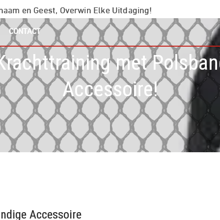
chaam en Geest, Overwin Elke Uitdaging!
CONTACT
Krachttraining met Polsba
Accessoire!
andige Accessoire