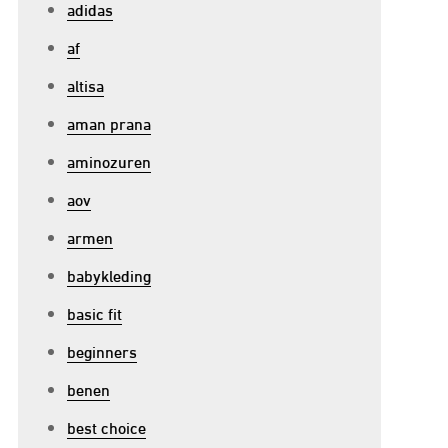
p
adidas
ptimaliseer
af
ouw
altisa
rachttraining
et
aman prana
olsbanden:
aminozuren
en
aov
nmisbaar
ccessoire!
armen
babykleding
basic fit
beginners
benen
best choice