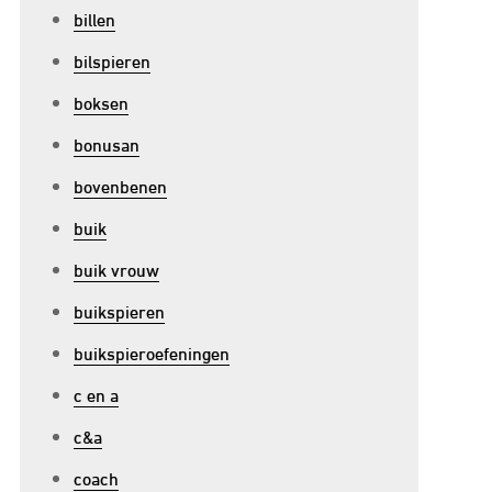
billen
bilspieren
boksen
bonusan
bovenbenen
buik
buik vrouw
buikspieren
buikspieroefeningen
c en a
c&a
coach