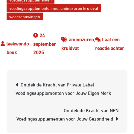
voedingssupplementen met aminozuren kruidvat
waarschuwingen
24
aminozuren
,
Laat een
september
op
kruidvat
reactie achter
2025
Ontd
de
Voed
Berichtnavigatie
met
Ontdek de Kracht van Private Label
Ami
Voedingssupplementen voor Jouw Eigen Merk
van
Krui
Ontdek de Kracht van NPN
voor
Voedingssupplementen voor Jouw Gezondheid
een
Gez