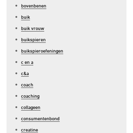
bovenbenen
buik
buik vrouw
buikspieren
buikspieroefeningen
c en a
c&a
coach
coaching
collageen
consumentenbond
creatine