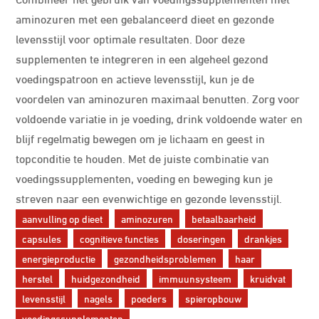
aminozuren met een gebalanceerd dieet en gezonde
levensstijl voor optimale resultaten. Door deze
supplementen te integreren in een algeheel gezond
voedingspatroon en actieve levensstijl, kun je de
voordelen van aminozuren maximaal benutten. Zorg voor
voldoende variatie in je voeding, drink voldoende water en
blijf regelmatig bewegen om je lichaam en geest in
topconditie te houden. Met de juiste combinatie van
voedingssupplementen, voeding en beweging kun je
streven naar een evenwichtige en gezonde levensstijl.
aanvulling op dieet
aminozuren
betaalbaarheid
capsules
cognitieve functies
doseringen
drankjes
energieproductie
gezondheidsproblemen
haar
herstel
huidgezondheid
immuunsysteem
kruidvat
levensstijl
nagels
poeders
spieropbouw
voedingssupplementen