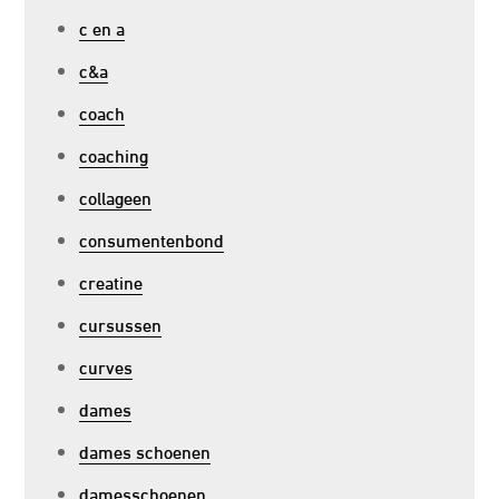
c en a
c&a
coach
coaching
collageen
consumentenbond
creatine
cursussen
curves
dames
dames schoenen
damesschoenen