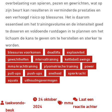
overbelasting van spieren, pezen en gewrichten, wat op
zijn beurt kan resulteren in verminderde prestaties en
een verhoogd risico op blessures. Het is daarom
essentieel om het trainingsvolume en de intensiteit goed
te doseren en voldoende rustdagen in te plannen om het
lichaam de kans te geven om te herstellen en sterker te
worden.
blessures voorkomen
deadlifts
explosiviteit
gewichtheffen
intervaltraining
kettlebell swings
mma krachttraining
plyometrische training
power
pull-ups
push-ups
snelheid
spierkracht
squats
uithoudingsvermogen
24 oktober
Laat een
mma
op
2024
reactie achter