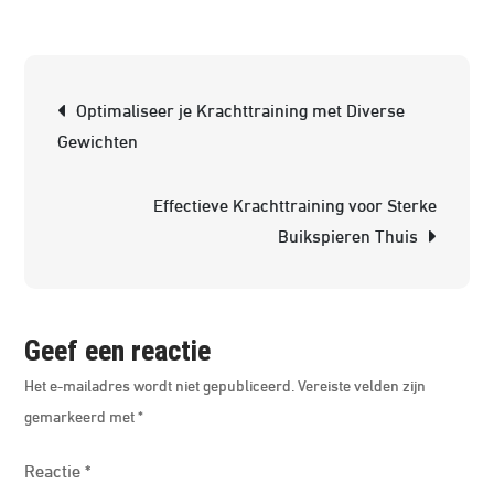
Verbete
Je
MMA
Berichtnavigatie
Prestati
Optimaliseer je Krachttraining met Diverse
met
Gewichten
Effectie
Krachttr
Effectieve Krachttraining voor Sterke
Buikspieren Thuis
Geef een reactie
Het e-mailadres wordt niet gepubliceerd.
Vereiste velden zijn
gemarkeerd met
*
Reactie
*