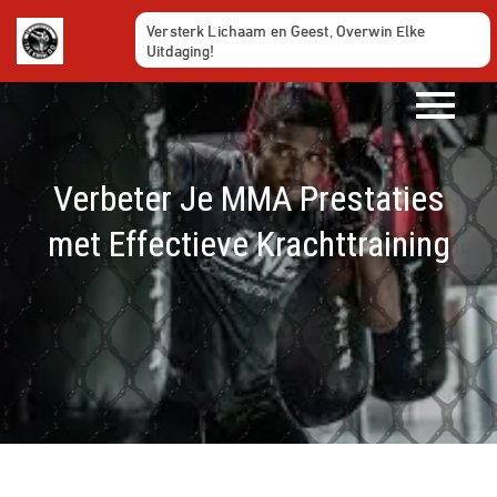
Ga
Versterk Lichaam en Geest, Overwin Elke
naar
Uitdaging!
de
inhoud
Verbeter Je MMA Prestaties
met Effectieve Krachttraining