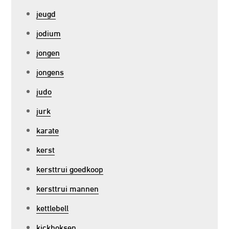
jeugd
jodium
jongen
jongens
judo
jurk
karate
kerst
kersttrui goedkoop
kersttrui mannen
kettlebell
kickboksen