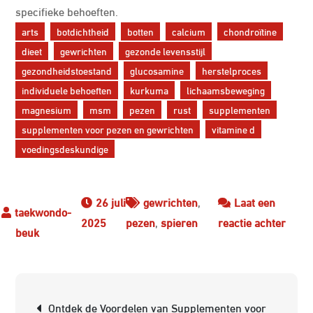
specifieke behoeften.
arts
botdichtheid
botten
calcium
chondroïtine
dieet
gewrichten
gezonde levensstijl
gezondheidstoestand
glucosamine
herstelproces
individuele behoeften
kurkuma
lichaamsbeweging
magnesium
msm
pezen
rust
supplementen
supplementen voor pezen en gewrichten
vitamine d
voedingsdeskundige
26 juli
gewrichten
,
Laat een
op
2025
pezen
,
spieren
reactie achter
Optim
Onder
Supp
Berichtnavigatie
voor
Ontdek de Voordelen van Supplementen voor