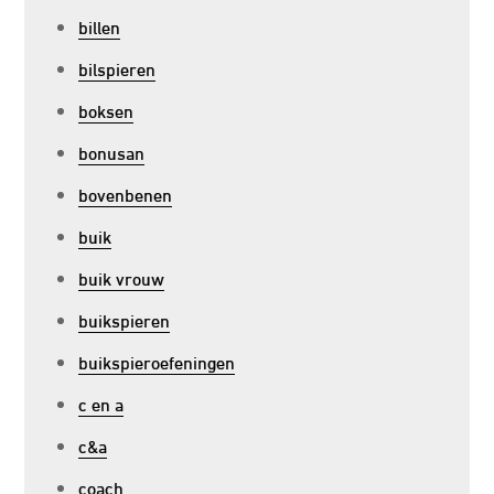
billen
bilspieren
boksen
bonusan
bovenbenen
buik
buik vrouw
buikspieren
buikspieroefeningen
c en a
c&a
coach