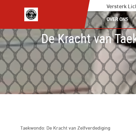
Ga
Versterk Li
naar
OVER ONS
de
inhoud
De Kracht van Tae
Taekwondo: De Kracht van Zelfverdediging