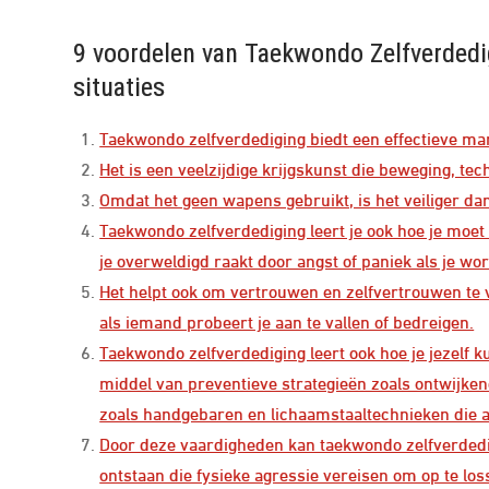
9 voordelen van Taekwondo Zelfverdedig
situaties
Taekwondo zelfverdediging biedt een effectieve mani
Het is een veelzijdige krijgskunst die beweging, tec
Omdat het geen wapens gebruikt, is het veiliger d
Taekwondo zelfverdediging leert je ook hoe je moet
je overweldigd raakt door angst of paniek als je wo
Het helpt ook om vertrouwen en zelfvertrouwen te 
als iemand probeert je aan te vallen of bedreigen.
Taekwondo zelfverdediging leert ook hoe je jezelf
middel van preventieve strategieën zoals ontwij
zoals handgebaren en lichaamstaaltechnieken die af
Door deze vaardigheden kan taekwondo zelfverdedig
ontstaan ​​die fysieke agressie vereisen om op te los