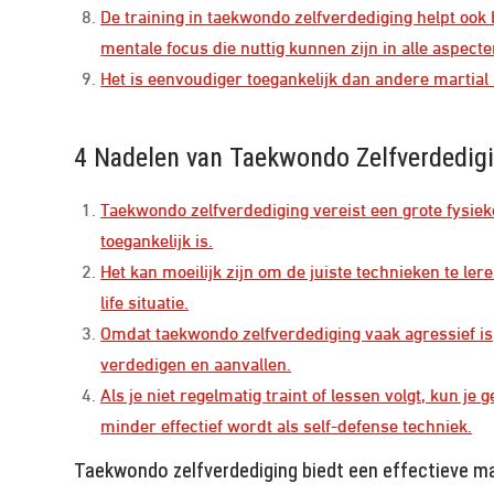
De training in taekwondo zelfverdediging helpt ook
mentale focus die nuttig kunnen zijn in alle aspecte
Het is eenvoudiger toegankelijk dan andere martial 
4 Nadelen van Taekwondo Zelfverdedigi
Taekwondo zelfverdediging vereist een grote fysiek
toegankelijk is.
Het kan moeilijk zijn om de juiste technieken te ler
life situatie.
Omdat taekwondo zelfverdediging vaak agressief is, 
verdedigen en aanvallen.
Als je niet regelmatig traint of lessen volgt, kun j
minder effectief wordt als self-defense techniek.
Taekwondo zelfverdediging biedt een effectieve mani