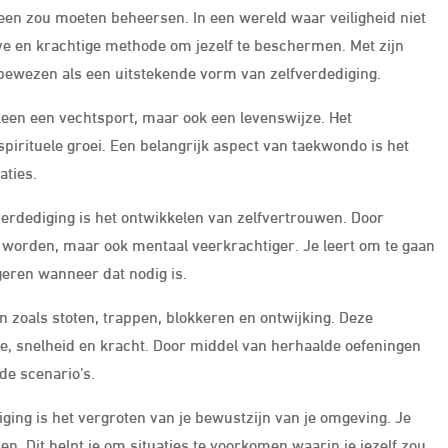
reen zou moeten beheersen. In een wereld waar veiligheid niet
eve en krachtige methode om jezelf te beschermen. Met zijn
 bewezen als een uitstekende vorm van zelfverdediging.
lleen een vechtsport, maar ook een levenswijze. Het
spirituele groei. Een belangrijk aspect van taekwondo is het
aties.
erdediging is het ontwikkelen van zelfvertrouwen. Door
 te worden, maar ook mentaal veerkrachtiger. Je leert om te gaan
ageren wanneer dat nodig is.
zoals stoten, trappen, blokkeren en ontwijking. Deze
e, snelheid en kracht. Door middel van herhaalde oefeningen
nde scenario’s.
ging is het vergroten van je bewustzijn van je omgeving. Je
n. Dit helpt je om situaties te voorkomen waarin je jezelf zou