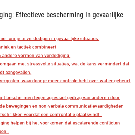
ing: Effectieve bescherming in gevaarlijke
er om je te verdedigen in gevaarlijke situaties.
hniek en tactiek combineert.
an andere vormen van verdediging.
 omgaan met stressvolle situaties, wat de kans vermindert dat
rdt aangevallen.
vergroten, waardoor je meer controle hebt over wat er gebeurt
 kunt beschermen tegen agressief gedrag van anderen door
kende bewegingen en non-verbale communicatievaardigheden
schrikken voordat een confrontatie plaatsvindt .
ing helpen bij het voorkomen dat escalerende conflicten
sen .