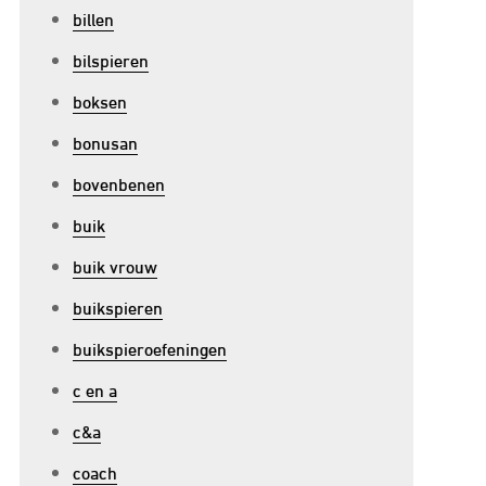
billen
bilspieren
boksen
bonusan
bovenbenen
buik
buik vrouw
buikspieren
buikspieroefeningen
c en a
c&a
coach