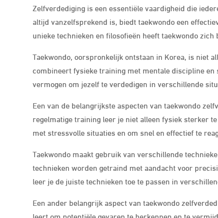
Zelfverdediging is een essentiële vaardigheid die iede
altijd vanzelfsprekend is, biedt taekwondo een effecti
unieke technieken en filosofieën heeft taekwondo zich
Taekwondo, oorspronkelijk ontstaan in Korea, is niet a
combineert fysieke training met mentale discipline en 
vermogen om jezelf te verdedigen in verschillende situ
Een van de belangrijkste aspecten van taekwondo zelfv
regelmatige training leer je niet alleen fysiek sterker
met stressvolle situaties en om snel en effectief te re
Taekwondo maakt gebruik van verschillende technieken 
technieken worden getraind met aandacht voor precisi
leer je de juiste technieken toe te passen in verschille
Een ander belangrijk aspect van taekwondo zelfverdedi
leert om potentiële gevaren te herkennen en te vermijde