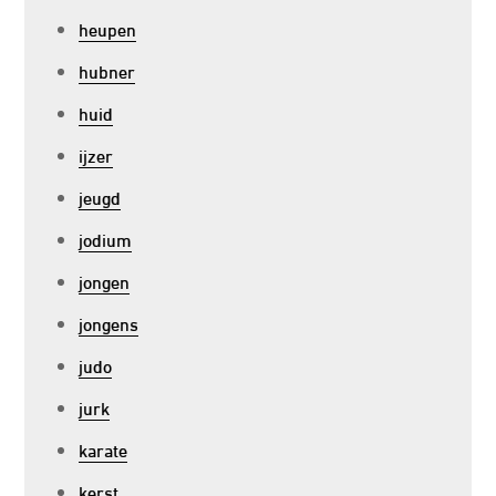
heupen
hubner
huid
ijzer
jeugd
jodium
jongen
jongens
judo
jurk
karate
kerst