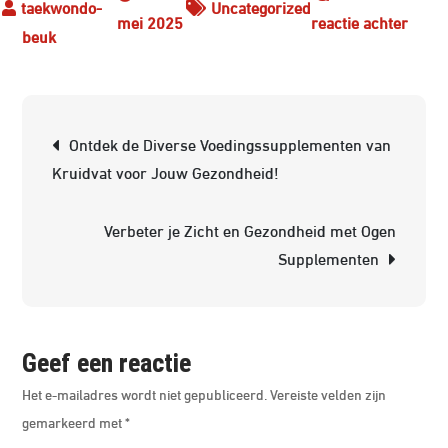
Uncategorized
op
mei 2025
reactie achter
Effect
Afval
met
Berichtnavigatie
Voedi
Ontdek de Diverse Voedingssupplementen van
Feite
Kruidvat voor Jouw Gezondheid!
en
Fictie
Verbeter je Zicht en Gezondheid met Ogen
Supplementen
Geef een reactie
Het e-mailadres wordt niet gepubliceerd.
Vereiste velden zijn
gemarkeerd met
*