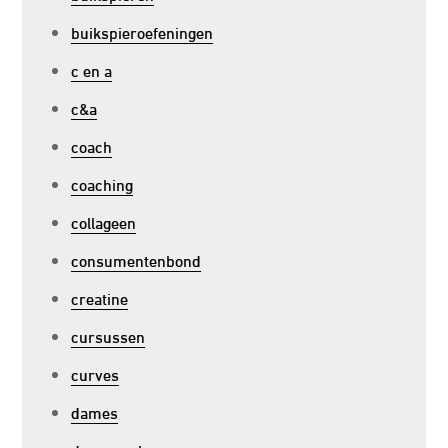
buikspieroefeningen
c en a
c&a
coach
coaching
collageen
consumentenbond
creatine
cursussen
curves
dames