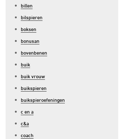
billen
bilspieren
boksen
bonusan
bovenbenen
buik
buik vrouw
buikspieren
buikspieroefeningen
c en a
c&a
coach