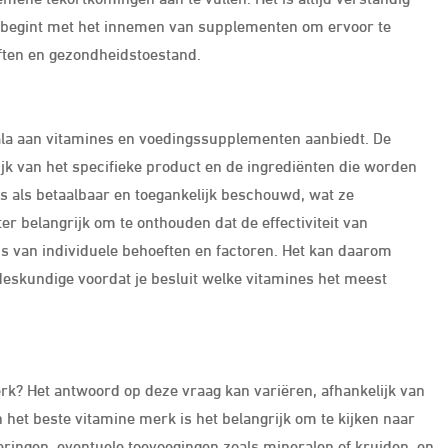
je begint met het innemen van supplementen om ervoor te
eften en gezondheidstoestand.
ala aan vitamines en voedingssupplementen aanbiedt. De
ijk van het specifieke product en de ingrediënten die worden
s als betaalbaar en toegankelijk beschouwd, wat ze
er belangrijk om te onthouden dat de effectiviteit van
s van individuele behoeften en factoren. Het kan daarom
deskundige voordat je besluit welke vitamines het meest
erk? Het antwoord op deze vraag kan variëren, afhankelijk van
 het beste vitamine merk is het belangrijk om te kijken naar
seringen, eventuele toevoegingen zoals mineralen of kruiden, en