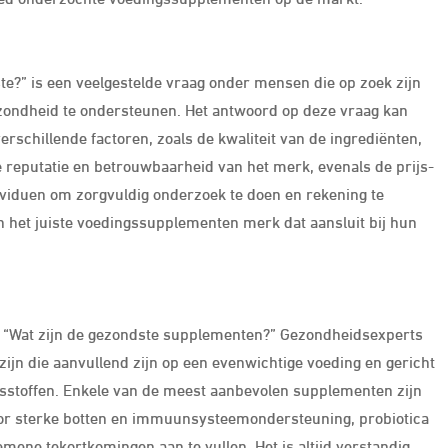
e?” is een veelgestelde vraag onder mensen die op zoek zijn
ndheid te ondersteunen. Het antwoord op deze vraag kan
erschillende factoren, zoals de kwaliteit van de ingrediënten,
 reputatie en betrouwbaarheid van het merk, evenals de prijs-
dividuen om zorgvuldig onderzoek te doen en rekening te
n het juiste voedingssupplementen merk dat aansluit bij hun
: “Wat zijn de gezondste supplementen?” Gezondheidsexperts
jn die aanvullend zijn op een evenwichtige voeding en gericht
ngsstoffen. Enkele van de meest aanbevolen supplementen zijn
or sterke botten en immuunsysteemondersteuning, probiotica
ene tekortkomingen aan te vullen. Het is altijd verstandig