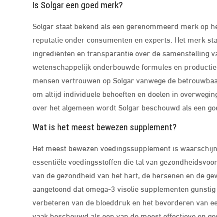
Is Solgar een goed merk?
Solgar staat bekend als een gerenommeerd merk op he
reputatie onder consumenten en experts. Het merk sta
ingrediënten en transparantie over de samenstelling 
wetenschappelijk onderbouwde formules en productiepr
mensen vertrouwen op Solgar vanwege de betrouwbaarhe
om altijd individuele behoeften en doelen in overwegi
over het algemeen wordt Solgar beschouwd als een g
Wat is het meest bewezen supplement?
Het meest bewezen voedingssupplement is waarschijnli
essentiële voedingsstoffen die tal van gezondheidsvoor
van de gezondheid van het hart, de hersenen en de gew
aangetoond dat omega-3 visolie supplementen gunstig k
verbeteren van de bloeddruk en het bevorderen van ee
vaak beschouwd als een van de meest effectieve en g