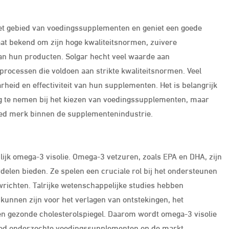
t gebied van voedingssupplementen en geniet een goede
at bekend om zijn hoge kwaliteitsnormen, zuivere
van hun producten. Solgar hecht veel waarde aan
ocessen die voldoen aan strikte kwaliteitsnormen. Veel
id en effectiviteit van hun supplementen. Het is belangrijk
ng te nemen bij het kiezen van voedingssupplementen, maar
oed merk binnen de supplementenindustrie.
jk omega-3 visolie. Omega-3 vetzuren, zoals EPA en DHA, zijn
delen bieden. Ze spelen een cruciale rol bij het ondersteunen
richten. Talrijke wetenschappelijke studies hebben
unnen zijn voor het verlagen van ontstekingen, het
n gezonde cholesterolspiegel. Daarom wordt omega-3 visolie
oed onderzochte voedingssupplementen op de markt.