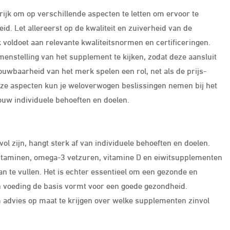
ijk om op verschillende aspecten te letten om ervoor te
id. Let allereerst op de kwaliteit en zuiverheid van de
 voldoet aan relevante kwaliteitsnormen en certificeringen.
enstelling van het supplement te kijken, zodat deze aansluit
rouwbaarheid van het merk spelen een rol, net als de prijs-
eze aspecten kun je weloverwogen beslissingen nemen bij het
ouw individuele behoeften en doelen.
l zijn, hangt sterk af van individuele behoeften en doelen.
itaminen, omega-3 vetzuren, vitamine D en eiwitsupplementen
n te vullen. Het is echter essentieel om een gezonde en
ien voeding de basis vormt voor een goede gezondheid.
m advies op maat te krijgen over welke supplementen zinvol