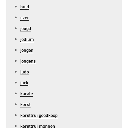
huid
ijzer
jeugd
jodium
jongen
jongens
judo
jurk
karate
kerst
kersttrui goedkoop
kersttrui mannen