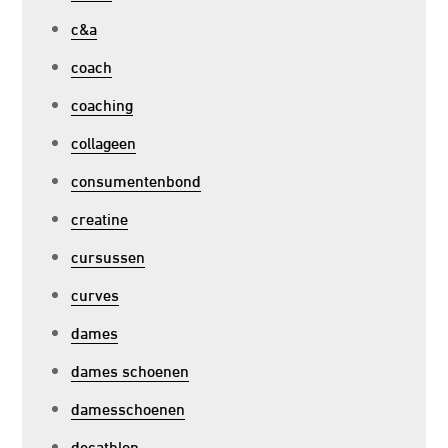
c&a
coach
coaching
collageen
consumentenbond
creatine
cursussen
curves
dames
dames schoenen
damesschoenen
decathlon