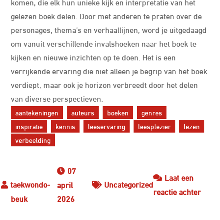
komen, die elk hun unieke kijk en interpretatie van het
gelezen boek delen. Door met anderen te praten over de
personages, thema’s en verhaallijnen, word je uitgedaagd
om vanuit verschillende invalshoeken naar het boek te
kijken en nieuwe inzichten op te doen. Het is een
verrijkende ervaring die niet alleen je begrip van het boek
verdiept, maar ook je horizon verbreedt door het delen
van diverse perspectieven.
aantekeningen
auteurs
boeken
genres
inspiratie
kennis
leeservaring
leesplezier
lezen
verbeelding
07
Laat een
Uncategorized
april
op
reactie achter
2026
Ontd
de