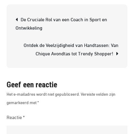
Magi
Berichtnavigatie
van
De Cruciale Rol van een Coach in Sport en
Boeke
Ontwikkeling
Verbe
Kenn
Ontdek de Veelzijdigheid van Handtassen: Van
en
Chique Avondtas tot Trendy Shopper!
Inspir
Geef een reactie
Het e-mailadres wordt niet gepubliceerd.
Vereiste velden zijn
gemarkeerd met
*
Reactie
*