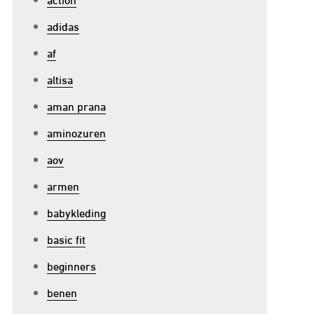
adidas
af
altisa
aman prana
aminozuren
aov
armen
babykleding
basic fit
beginners
benen