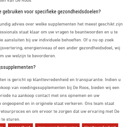
e gebruiken voor specifieke gezondheidsdoelen?
undig advies over welke supplementen het meest geschikt zijn
essionals staat klaar om uw vragen te beantwoorden en u te
e aansluiten bij uw individuele behoeften. Of u nu op zoek
vertering, energieniveau of een ander gezondheidsdoel, wij
 om uw welzijn te bevorderen.
ingssupplementen?
n is gericht op klanttevredenheid en transparantie. Indien u
nkoop van voedingssupplementen bij De Roos, bieden wij een
periode na aankoop contact met ons opnemen en uw
 ongeopend en in originele staat verkeren. Ons team staat
t retourproces en om ervoor te zorgen dat uw ervaring met De
g te sturen.
ie
gezondheid
immuunondersteuning
klanttevredenheid