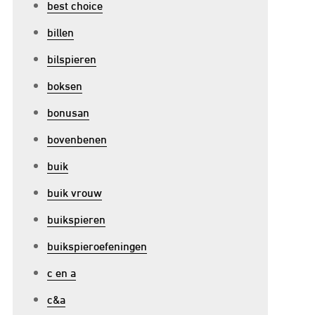
best choice
billen
bilspieren
boksen
bonusan
bovenbenen
buik
buik vrouw
buikspieren
buikspieroefeningen
c en a
c&a