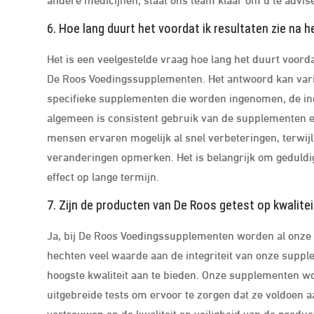
6. Hoe lang duurt het voordat ik resultaten zie na
Het is een veelgestelde vraag hoe lang het duurt voor
De Roos Voedingssupplementen. Het antwoord kan varië
specifieke supplementen die worden ingenomen, de ind
algemeen is consistent gebruik van de supplementen e
mensen ervaren mogelijk al snel verbeteringen, terwij
veranderingen opmerken. Het is belangrijk om geduldig
effect op lange termijn.
7. Zijn de producten van De Roos getest op kwaliteit
Ja, bij De Roos Voedingssupplementen worden al onze pr
hechten veel waarde aan de integriteit van onze supp
hoogste kwaliteit aan te bieden. Onze supplementen w
uitgebreide tests om ervoor te zorgen dat ze voldoen a
vertrouwen op de kwaliteit en veiligheid van de produ