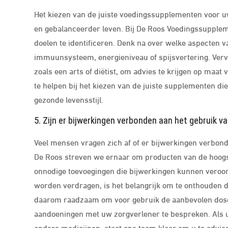
Het kiezen van de juiste voedingssupplementen voor u
en gebalanceerder leven. Bij De Roos Voedingssupple
doelen te identificeren. Denk na over welke aspecten 
immuunsysteem, energieniveau of spijsvertering. Verv
zoals een arts of diëtist, om advies te krijgen op maat 
te helpen bij het kiezen van de juiste supplementen di
gezonde levensstijl.
5. Zijn er bijwerkingen verbonden aan het gebruik 
Veel mensen vragen zich af of er bijwerkingen verbond
De Roos streven we ernaar om producten van de hoogste
onnodige toevoegingen die bijwerkingen kunnen vero
worden verdragen, is het belangrijk om te onthouden 
daarom raadzaam om voor gebruik de aanbevolen doser
aandoeningen met uw zorgverlener te bespreken. Als u 
andere medicijnen, staat ons team klaar om u te advis