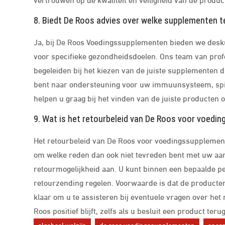
8. Biedt De Roos advies over welke supplementen t
Ja, bij De Roos Voedingssupplementen bieden we desk
voor specifieke gezondheidsdoelen. Ons team van prof
begeleiden bij het kiezen van de juiste supplementen di
bent naar ondersteuning voor uw immuunsysteem, spijs
helpen u graag bij het vinden van de juiste producten
9. Wat is het retourbeleid van De Roos voor voed
Het retourbeleid van De Roos voor voedingssupplemente
om welke reden dan ook niet tevreden bent met uw aa
retourmogelijkheid aan. U kunt binnen een bepaalde 
retourzending regelen. Voorwaarde is dat de producten
klaar om u te assisteren bij eventuele vragen over he
Roos positief blijft, zelfs als u besluit een product teru
algeheel welzijn
de roos voedingssupplementen
energ