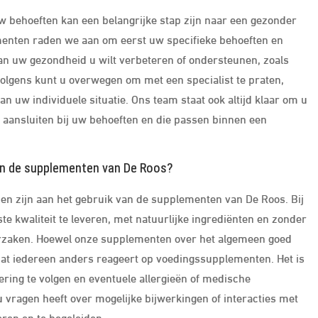
w behoeften kan een belangrijke stap zijn naar een gezonder
menten raden we aan om eerst uw specifieke behoeften en
van uw gezondheid u wilt verbeteren of ondersteunen, zoals
olgens kunt u overwegen om met een specialist te praten,
van uw individuele situatie. Ons team staat ook altijd klaar om u
e aansluiten bij uw behoeften en die passen binnen een
van de supplementen van De Roos?
en zijn aan het gebruik van de supplementen van De Roos. Bij
 kwaliteit te leveren, met natuurlijke ingrediënten en zonder
orzaken. Hoewel onze supplementen over het algemeen goed
dat iedereen anders reageert op voedingssupplementen. Het is
ing te volgen en eventuele allergieën of medische
vragen heeft over mogelijke bijwerkingen of interacties met
eren en te begeleiden.