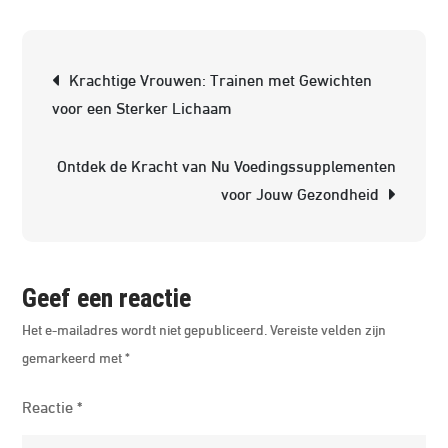
Opk
van
Berichtnavigatie
Drop
Krachtige Vrouwen: Trainen met Gewichten
in
voor een Sterker Lichaam
de
Wer
Ontdek de Kracht van Nu Voedingssupplementen
van
voor Jouw Gezondheid
Voe
Geef een reactie
Het e-mailadres wordt niet gepubliceerd.
Vereiste velden zijn
gemarkeerd met
*
Reactie
*