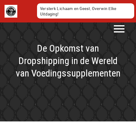
Ga
Versterk Lichaam en Geest, Overwin Elke
naar
Uitdaging!
de
inhoud
De Opkomst van
Dropshipping in de Wereld
van Voedingssupplementen