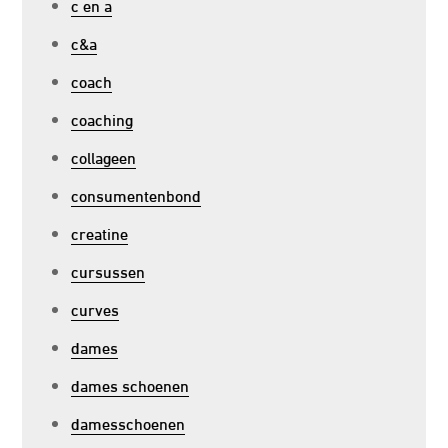
c en a
c&a
coach
coaching
collageen
consumentenbond
creatine
cursussen
curves
dames
dames schoenen
damesschoenen