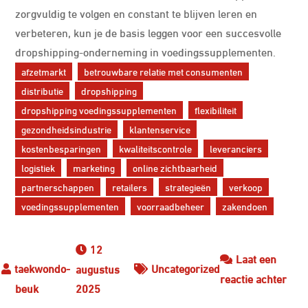
zorgvuldig te volgen en constant te blijven leren en
verbeteren, kun je de basis leggen voor een succesvolle
dropshipping-onderneming in voedingssupplementen.
afzetmarkt
betrouwbare relatie met consumenten
distributie
dropshipping
dropshipping voedingssupplementen
flexibiliteit
gezondheidsindustrie
klantenservice
kostenbesparingen
kwaliteitscontrole
leveranciers
logistiek
marketing
online zichtbaarheid
partnerschappen
retailers
strategieën
verkoop
voedingssupplementen
voorraadbeheer
zakendoen
12
Laat een
Uncategorized
augustus
op
reactie achter
2025
De