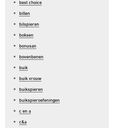
best choice
billen
bilspieren
boksen
bonusan
bovenbenen
buik
buik vrouw
buikspieren
buikspieroefeningen
c en a
c&a