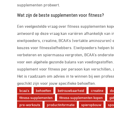
supplementen probeert.
Wat zijn de beste supplementen voor fitness?
Een veelgestelde vraag over fitness supplementen kope
antwoord op deze vraag kan variëren afhankelijk van 
eiwitpoeders, creatine, BCAA’s (vertakte aminozuren) 
keuzes voor fitnessliefhebbers. Eiwitpoeders helpen bi
verbeteren en spiermassa vergroten, BCAA’s ondersteun
voor een algehele gezonde balans van voedingsstoffen.
supplement voor fitness per persoon kan verschillen, a
Het is raadzaam om advies in te winnen bij een profes
geschikt zijn voor jouw specifieke behoeften.
bcaa's
behoeften
betrouwbaarheid
creatine
do
fitness supplementen
fitness supplementen kopen
gi
pre-workouts
productinformatie
spieropbouw
spo