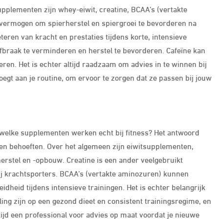
pplementen zijn whey-eiwit, creatine, BCAA’s (vertakte
 vermogen om spierherstel en spiergroei te bevorderen na
eteren van kracht en prestaties tijdens korte, intensieve
braak te verminderen en herstel te bevorderen. Cafeïne kan
eren. Het is echter altijd raadzaam om advies in te winnen bij
egt aan je routine, om ervoor te zorgen dat ze passen bij jouw
: welke supplementen werken echt bij fitness? Het antwoord
n en behoeften. Over het algemeen zijn eiwitsupplementen,
rherstel en -opbouw. Creatine is een ander veelgebruikt
ij krachtsporters. BCAA’s (vertakte aminozuren) kunnen
heid tijdens intensieve trainingen. Het is echter belangrijk
ng zijn op een gezond dieet en consistent trainingsregime, en
tijd een professional voor advies op maat voordat je nieuwe