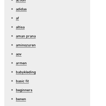
p
adidas
et
open
af
an
altisa
itness
aman prana
upplementen:
en
aminozuren
ids
aov
oor
armen
porters
babykleding
basic fit
beginners
benen