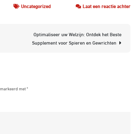
o
Uncategorized
Laat een reactie achter
H
K
v
Optimaliseer uw Welzijn: Ontdek het Beste
F
Supplement voor Spieren en Gewrichten
S
E
G
v
S
 gemarkeerd met
*