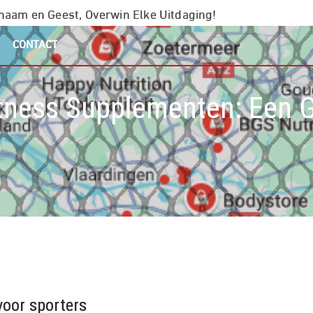
chaam en Geest, Overwin Elke Uitdaging!
CONTACT
tness Supplementen: Een G
voor sporters