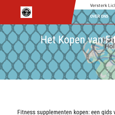
Ga
Versterk Li
naar
OVER ONS
de
inhoud
Het Kopen van Fi
Fitness supplementen kopen: een gids 