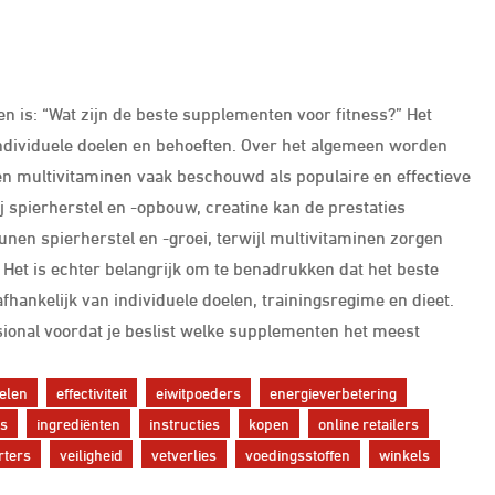
n is: “Wat zijn de beste supplementen voor fitness?” Het
individuele doelen en behoeften. Over het algemeen worden
en multivitaminen vaak beschouwd als populaire en effectieve
j spierherstel en -opbouw, creatine kan de prestaties
en spierherstel en -groei, terwijl multivitaminen zorgen
 Het is echter belangrijk om te benadrukken dat het beste
fhankelijk van individuele doelen, trainingsregime en dieet.
sional voordat je beslist welke supplementen het meest
elen
effectiviteit
eiwitpoeders
energieverbetering
ds
ingrediënten
instructies
kopen
online retailers
rters
veiligheid
vetverlies
voedingsstoffen
winkels