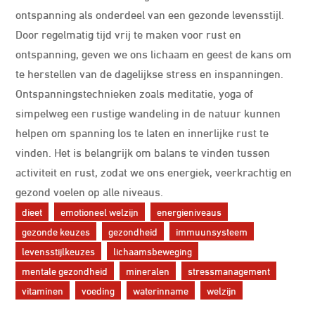
ontspanning als onderdeel van een gezonde levensstijl.
Door regelmatig tijd vrij te maken voor rust en
ontspanning, geven we ons lichaam en geest de kans om
te herstellen van de dagelijkse stress en inspanningen.
Ontspanningstechnieken zoals meditatie, yoga of
simpelweg een rustige wandeling in de natuur kunnen
helpen om spanning los te laten en innerlijke rust te
vinden. Het is belangrijk om balans te vinden tussen
activiteit en rust, zodat we ons energiek, veerkrachtig en
gezond voelen op alle niveaus.
dieet
emotioneel welzijn
energieniveaus
gezonde keuzes
gezondheid
immuunsysteem
levensstijlkeuzes
lichaamsbeweging
mentale gezondheid
mineralen
stressmanagement
vitaminen
voeding
waterinname
welzijn