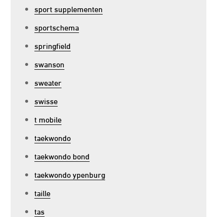
sport supplementen
sportschema
springfield
swanson
sweater
swisse
t mobile
taekwondo
taekwondo bond
taekwondo ypenburg
taille
tas