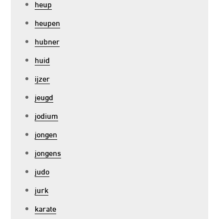
heup
heupen
hubner
huid
ijzer
jeugd
jodium
jongen
jongens
judo
jurk
karate