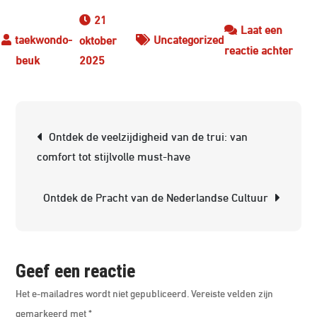
21
Laat een
Uncategorized
oktober
op
reactie achter
2025
Gezo
als
Prior
Berichtnavigatie
Inve
Ontdek de veelzijdigheid van de trui: van
in
comfort tot stijlvolle must-have
een
Ster
Ontdek de Pracht van de Nederlandse Cultuur
Lich
en
Gees
Geef een reactie
Het e-mailadres wordt niet gepubliceerd.
Vereiste velden zijn
gemarkeerd met
*