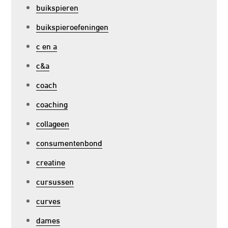
buikspieren
buikspieroefeningen
c en a
c&a
coach
coaching
collageen
consumentenbond
creatine
cursussen
curves
dames