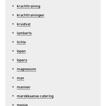
krachttraining
krachttrainingen
kruidvat
lamberts
lichte
lopen
lopers
magnesium
man
mannen
marokkaanse catering
meisje