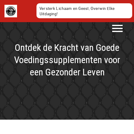
Ga
Versterk Lichaam en Geest, Overwin Elke
naar
Uitdaging!
de
inhoud
Ontdek de Kracht van Goede
Voedingssupplementen voor
een Gezonder Leven