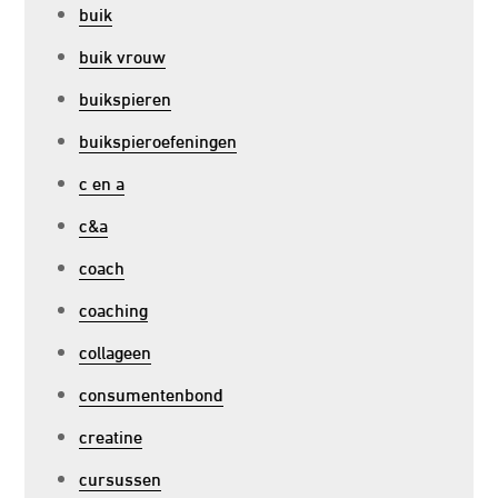
buik
buik vrouw
buikspieren
buikspieroefeningen
c en a
c&a
coach
coaching
collageen
consumentenbond
creatine
cursussen