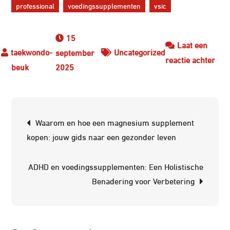
professional
voedingssupplementen
vsic
15
Laat een
Uncategorized
september
op
reactie achter
2025
Ont
de
Kra
Berichtnavigatie
van
Waarom en hoe een magnesium supplement
Goe
kopen: jouw gids naar een gezonder leven
Voe
voo
ADHD en voedingssupplementen: Een Holistische
een
Benadering voor Verbetering
Gez
Lev