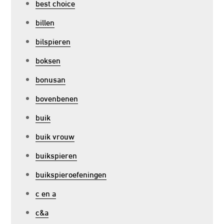
best choice
billen
bilspieren
boksen
bonusan
bovenbenen
buik
buik vrouw
buikspieren
buikspieroefeningen
c en a
c&a