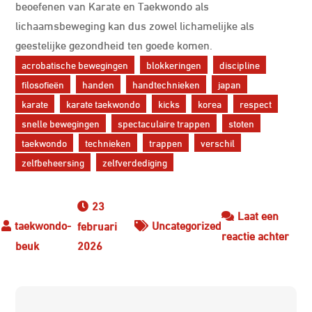
beoefenen van Karate en Taekwondo als
lichaamsbeweging kan dus zowel lichamelijke als
geestelijke gezondheid ten goede komen.
acrobatische bewegingen
blokkeringen
discipline
filosofieën
handen
handtechnieken
japan
karate
karate taekwondo
kicks
korea
respect
snelle bewegingen
spectaculaire trappen
stoten
taekwondo
technieken
trappen
verschil
zelfbeheersing
zelfverdediging
23
Laat een
Uncategorized
februari
op
reactie achter
2026
Verge
van
Kara
Berichtnavigatie