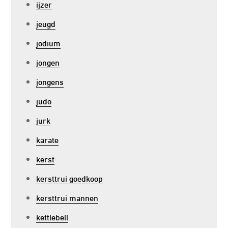
ijzer
jeugd
jodium
jongen
jongens
judo
jurk
karate
kerst
kersttrui goedkoop
kersttrui mannen
kettlebell