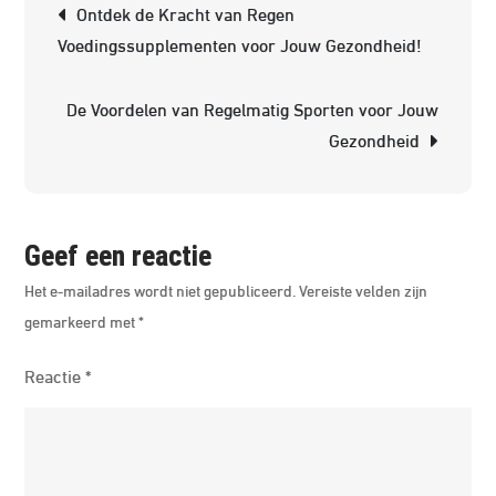
en
Ontdek de Kracht van Regen
Taek
Voedingssupplementen voor Jouw Gezondheid!
Twe
Oost
De Voordelen van Regelmatig Sporten voor Jouw
Krij
Gezondheid
Ond
de
Loe
Geef een reactie
Het e-mailadres wordt niet gepubliceerd.
Vereiste velden zijn
gemarkeerd met
*
Reactie
*