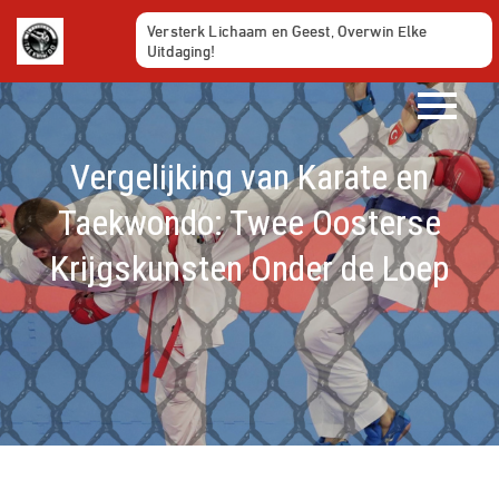
Ga
Versterk Lichaam en Geest, Overwin Elke
naar
Uitdaging!
de
inhoud
Vergelijking van Karate en
Taekwondo: Twee Oosterse
Krijgskunsten Onder de Loep