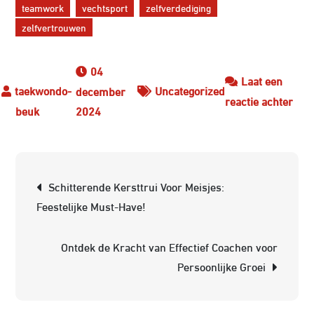
teamwork
vechtsport
zelfverdediging
zelfvertrouwen
04
Laat een
Uncategorized
december
op
reactie achter
2024
Ont
de
Voor
Berichtnavigatie
van
Schitterende Kersttrui Voor Meisjes:
Kin
Feestelijke Must-Have!
voo
Kin
Ontdek de Kracht van Effectief Coachen voor
van
Persoonlijke Groei
Alle
Leef