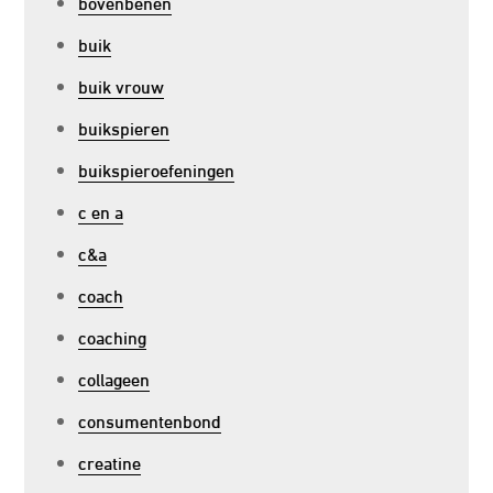
bovenbenen
buik
buik vrouw
buikspieren
buikspieroefeningen
c en a
c&a
coach
coaching
collageen
consumentenbond
creatine