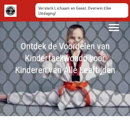
Ga
Versterk Lichaam en Geest, Overwin Elke
naar
Uitdaging!
de
inhoud
Ontdek de Voordelen van
Kindertaekwondo voor
Kinderen van Alle Leeftijden