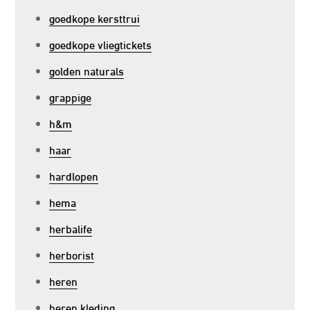
goedkope kersttrui
goedkope vliegtickets
golden naturals
grappige
h&m
haar
hardlopen
hema
herbalife
herborist
heren
heren kleding