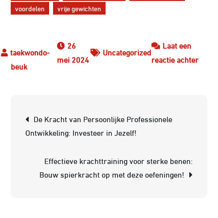
voordelen
vrije gewichten
26
Laat een
Uncategorized
op
mei 2024
reactie achter
Optim
Je
Worko
Berichtnavigatie
Met
De Kracht van Persoonlijke Professionele
Deze
Ontwikkeling: Investeer in Jezelf!
Krach
Appar
Effectieve krachttraining voor sterke benen:
Bouw spierkracht op met deze oefeningen!