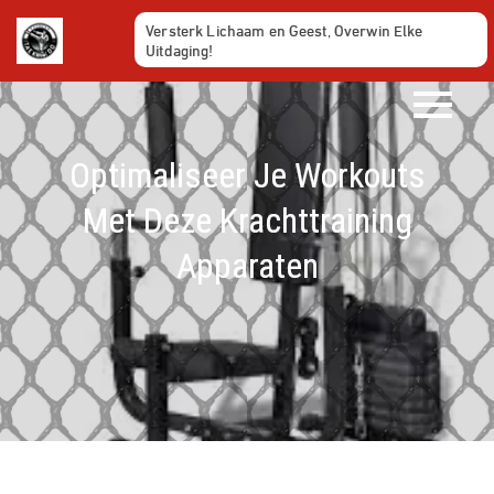
Ga
Versterk Lichaam en Geest, Overwin Elke
naar
Uitdaging!
de
inhoud
Optimaliseer Je Workouts
Met Deze Krachttraining
Apparaten