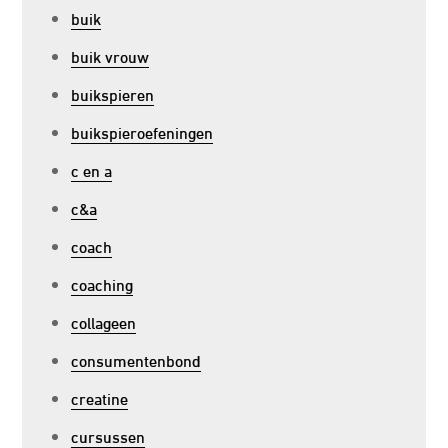
buik
buik vrouw
buikspieren
buikspieroefeningen
c en a
c&a
coach
coaching
collageen
consumentenbond
creatine
cursussen