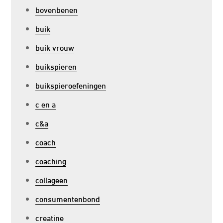
bovenbenen
buik
buik vrouw
buikspieren
buikspieroefeningen
c en a
c&a
coach
coaching
collageen
consumentenbond
creatine