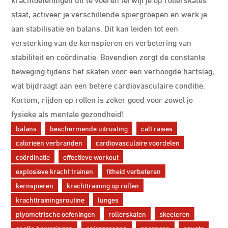
staat, activeer je verschillende spiergroepen en werk je
aan stabilisatie en balans. Dit kan leiden tot een
versterking van de kernspieren en verbetering van
stabiliteit en coördinatie. Bovendien zorgt de constante
beweging tijdens het skaten voor een verhoogde hartslag,
wat bijdraagt aan een betere cardiovasculaire conditie.
Kortom, rijden op rollen is zeker goed voor zowel je
fysieke als mentale gezondheid!
balans
beschermende uitrusting
calf raises
calorieën verbranden
cardiovasculaire voordelen
coördinatie
effectieve workout
explosieve kracht trainen
fitheid verbeteren
kernspieren
krachttraining op rollen
krachttrainingsroutine
lunges
plyometrische oefeningen
rollerskaten
skeeleren
snelle bewegingen
spiergroepen
sprongen
squats