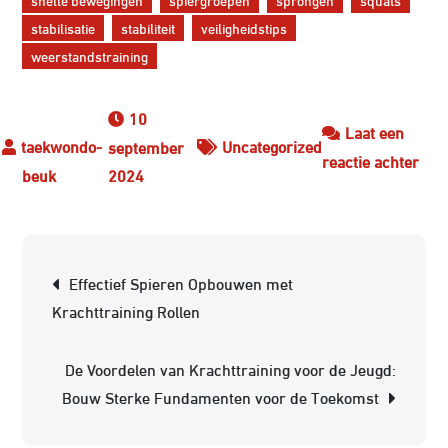
stabilisatie
stabiliteit
veiligheidstips
weerstandstraining
10
Laat een
Uncategorized
september
op
reactie achter
2024
Effe
Krac
op
Berichtnavigatie
Roll
Effectief Spieren Opbouwen met
Bou
Krachttraining Rollen
Spi
en
De Voordelen van Krachttraining voor de Jeugd:
Ver
Bouw Sterke Fundamenten voor de Toekomst
je
Bal