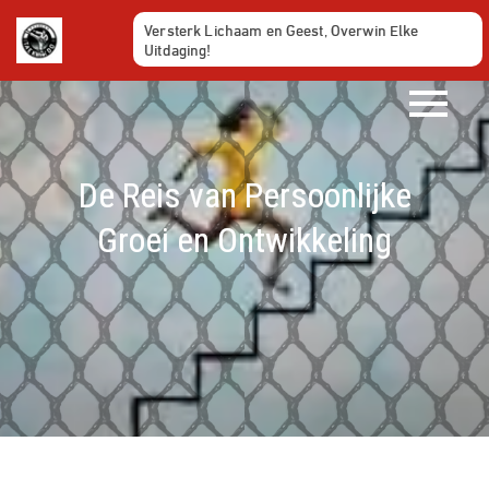
Ga
Versterk Lichaam en Geest, Overwin Elke
naar
Uitdaging!
de
inhoud
De Reis van Persoonlijke
Groei en Ontwikkeling