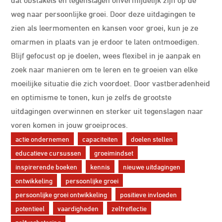
weg naar persoonlijke groei. Door deze uitdagingen te
zien als leermomenten en kansen voor groei, kun je ze
omarmen in plaats van je erdoor te laten ontmoedigen.
Blijf gefocust op je doelen, wees flexibel in je aanpak en
zoek naar manieren om te leren en te groeien van elke
moeilijke situatie die zich voordoet. Door vastberadenheid
en optimisme te tonen, kun je zelfs de grootste
uitdagingen overwinnen en sterker uit tegenslagen naar
voren komen in jouw groeiproces.
actie ondernemen
capaciteiten
doelen stellen
educatieve cursussen
groeimindset
inspirerende boeken
kennis
nieuwe uitdagingen
ontwikkeling
persoonlijke groei
persoonlijke groei ontwikkeling
positieve invloeden
potentieel
vaardigheden
zelfreflectie
zelfverbetering