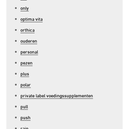
only
optima vita
orthica
ouderen
personal
pezen
plus
polar
private label voedingssupplementen
pull
push
rain