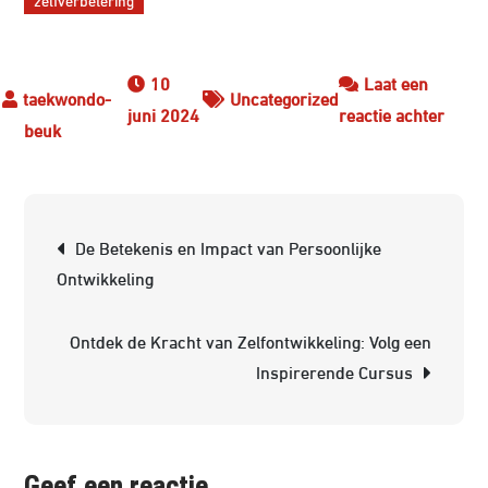
10
Laat een
Uncategorized
op
juni 2024
reactie achter
De
Reis
van
Berichtnavigatie
Perso
De Betekenis en Impact van Persoonlijke
Groei
Ontwikkeling
en
Ontwi
Ontdek de Kracht van Zelfontwikkeling: Volg een
Inspirerende Cursus
Geef een reactie