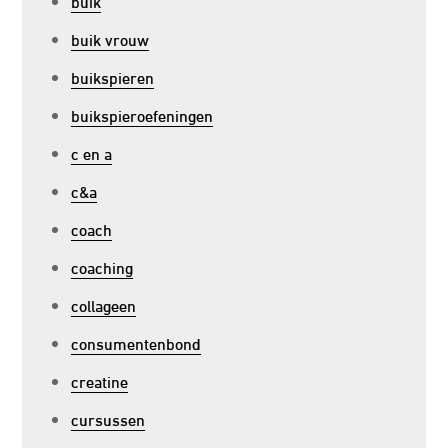
buik
buik vrouw
buikspieren
buikspieroefeningen
c en a
c&a
coach
coaching
collageen
consumentenbond
creatine
cursussen