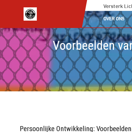
Ga
Versterk Li
naar
OVER ONS
de
inhoud
Voorbeelden van
Persoonlijke Ontwikkeling: Voorbeelden