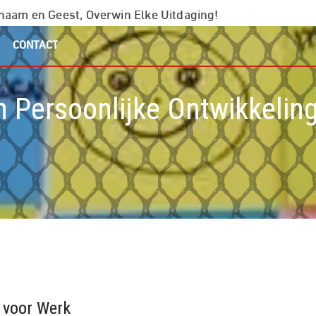
chaam en Geest, Overwin Elke Uitdaging!
CONTACT
 Persoonlijke Ontwikkelin
 voor Werk