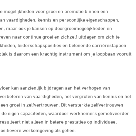
le mogelijkheden voor groei en promotie binnen een
 van vaardigheden, kennis en persoonlijke eigenschappen,
eiten, maar ook je kansen op doorgroeimogelijkheden en
en naar continue groei en zichzelf uitdagen om zich te
jkheden, leiderschapsposities en belonende carrièrestappen.
plek is daarom een krachtig instrument om je loopbaan vooruit
vloer kan aanzienlijk bijdragen aan het verhogen van
 verbeteren van vaardigheden, het vergroten van kennis en het
en groei in zelfvertrouwen. Dit versterkte zelfvertrouwen
f in de eigen capaciteiten, waardoor werknemers gemotiveerder
ulteert niet alleen in betere prestaties op individueel
positievere werkomgeving als geheel.