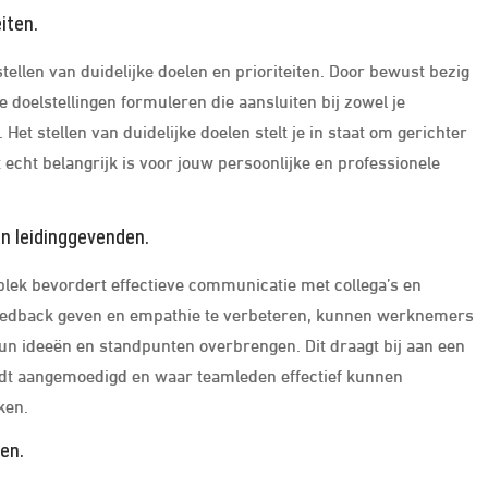
eiten.
stellen van duidelijke doelen en prioriteiten. Door bewust bezig
re doelstellingen formuleren die aansluiten bij zowel je
 Het stellen van duidelijke doelen stelt je in staat om gerichter
at echt belangrijk is voor jouw persoonlijke en professionele
n leidinggevenden.
plek bevordert effectieve communicatie met collega’s en
 feedback geven en empathie te verbeteren, kunnen werknemers
un ideeën en standpunten overbrengen. Dit draagt bij aan een
t aangemoedigd en waar teamleden effectief kunnen
ken.
en.