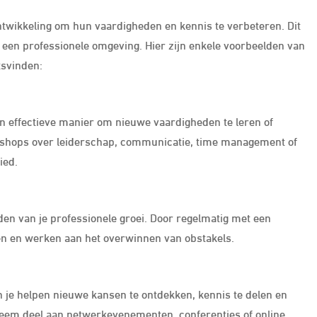
twikkeling om hun vaardigheden en kennis te verbeteren. Dit
in een professionele omgeving. Hier zijn enkele voorbeelden van
tsvinden:
en effectieve manier om nieuwe vaardigheden te leren of
kshops over leiderschap, communicatie, time management of
ied.
den van je professionele groei. Door regelmatig met een
len en werken aan het overwinnen van obstakels.
 je helpen nieuwe kansen te ontdekken, kennis te delen en
 Neem deel aan netwerkevenementen, conferenties of online