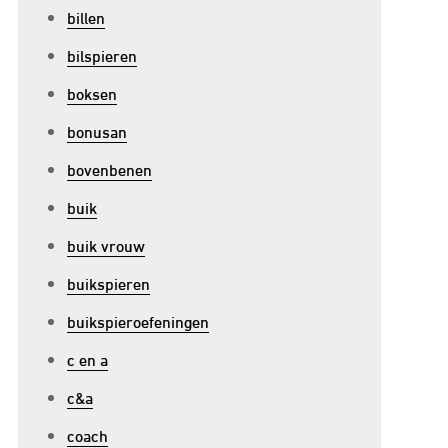
billen
bilspieren
boksen
bonusan
bovenbenen
buik
buik vrouw
buikspieren
buikspieroefeningen
c en a
c&a
coach