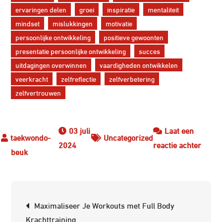
ervaringen delen
groei
inspiratie
mentaliteit
mindset
mislukkingen
motivatie
persoonlijke ontwikkeling
positieve gewoonten
presentatie persoonlijke ontwikkeling
succes
uitdagingen overwinnen
vaardigheden ontwikkelen
veerkracht
zelfreflectie
zelfverbetering
zelfvertrouwen
03 juli
Laat een
Uncategorized
op
2024
reactie achter
De
Krach
van
Berichtnavigatie
een
Maximaliseer Je Workouts met Full Body
Inspi
Krachttraining