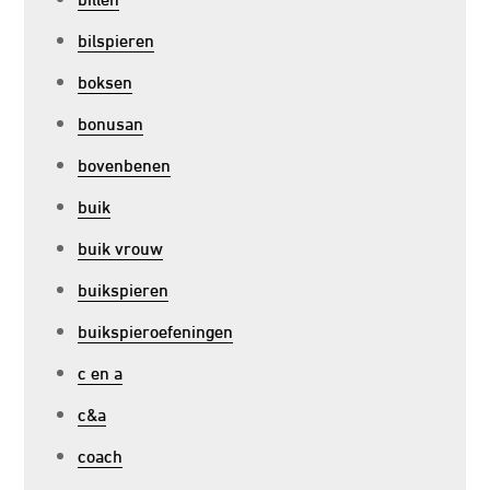
bilspieren
boksen
bonusan
bovenbenen
buik
buik vrouw
buikspieren
buikspieroefeningen
c en a
c&a
coach