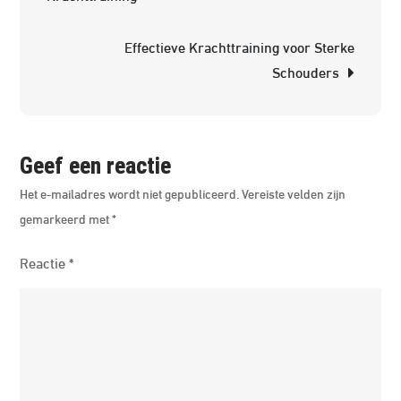
Prese
over
Effectieve Krachttraining voor Sterke
Persoo
Schouders
Ontwi
Geef een reactie
Het e-mailadres wordt niet gepubliceerd.
Vereiste velden zijn
gemarkeerd met
*
Reactie
*