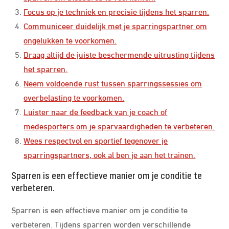
Focus op je techniek en precisie tijdens het sparren.
Communiceer duidelijk met je sparringspartner om
ongelukken te voorkomen.
Draag altijd de juiste beschermende uitrusting tijdens
het sparren.
Neem voldoende rust tussen sparringssessies om
overbelasting te voorkomen.
Luister naar de feedback van je coach of
medesporters om je sparvaardigheden te verbeteren.
Wees respectvol en sportief tegenover je
sparringspartners, ook al ben je aan het trainen.
Sparren is een effectieve manier om je conditie te
verbeteren.
Sparren is een effectieve manier om je conditie te
verbeteren. Tijdens sparren worden verschillende