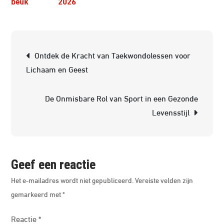
2026
De
Kuns
van
Berichtnavigatie
Sparr
Ontdek de Kracht van Taekwondolessen voor
Essen
Lichaam en Geest
in
Taek
De Onmisbare Rol van Sport in een Gezonde
Train
Levensstijl
Geef een reactie
Het e-mailadres wordt niet gepubliceerd.
Vereiste velden zijn
gemarkeerd met
*
Reactie
*