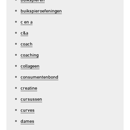
buikspieroefeningen
c en a
c&a
coach
coaching
collageen
consumentenbond
creatine
cursussen
curves
dames