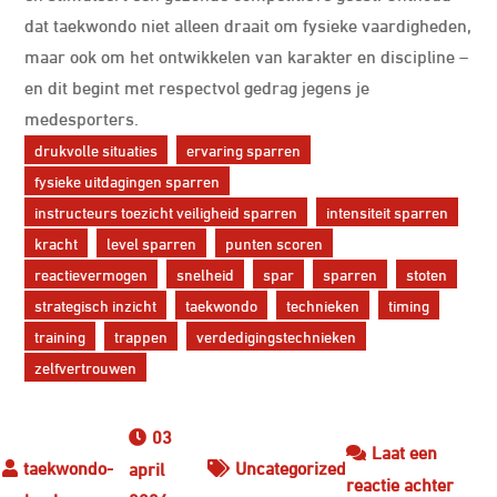
dat taekwondo niet alleen draait om fysieke vaardigheden,
maar ook om het ontwikkelen van karakter en discipline –
en dit begint met respectvol gedrag jegens je
medesporters.
drukvolle situaties
ervaring sparren
fysieke uitdagingen sparren
instructeurs toezicht veiligheid sparren
intensiteit sparren
kracht
level sparren
punten scoren
reactievermogen
snelheid
spar
sparren
stoten
strategisch inzicht
taekwondo
technieken
timing
training
trappen
verdedigingstechnieken
zelfvertrouwen
03
Laat een
Uncategorized
april
op
reactie achter