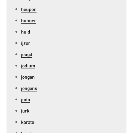
heupen
hubner
huid
ijzer
jeugd
jodium
jongen
jongens
judo
jurk
karate
kerst